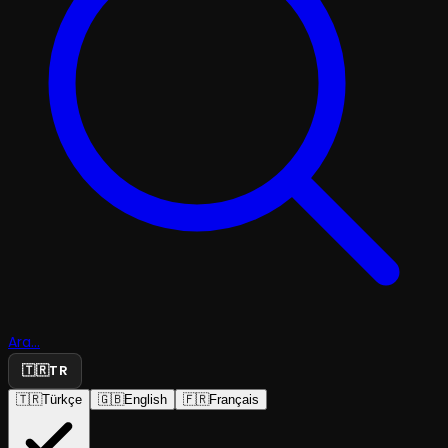
Ara...
🇹🇷
TR
🇹🇷
Türkçe
🇬🇧
English
🇫🇷
Français