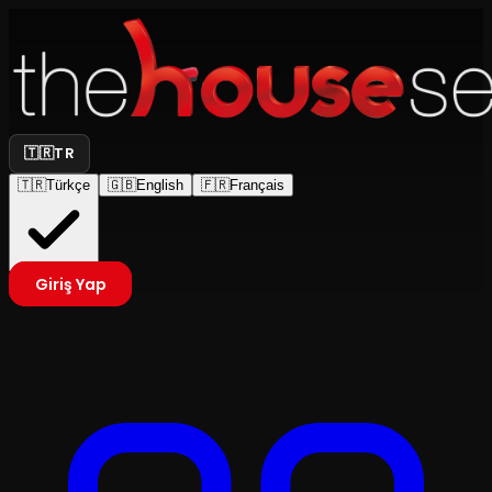
🇹🇷
TR
🇹🇷
Türkçe
🇬🇧
English
🇫🇷
Français
Giriş Yap