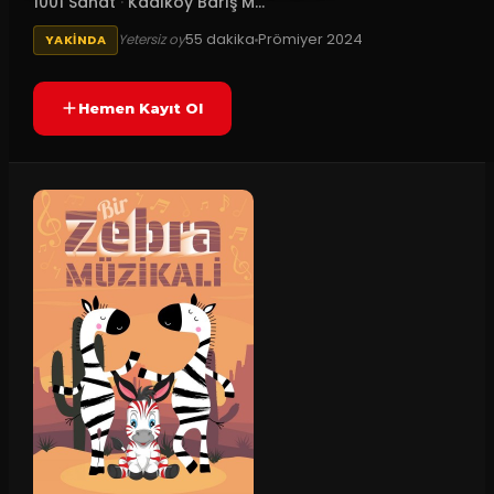
1001 Sanat
·
Kadıköy Barış M...
55
dakika
Prömiyer
2024
Yetersiz oy
YAKINDA
Hemen Kayıt Ol