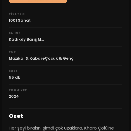
TIYATRO
1001 Sanat
SAHNE
Kadıköy Barış M...
TUR
Müzikal & KabareÇocuk & Genç
SURE
55
dk
PROMIYER
2024
Ozet
Her şeyi bırakın, şimdi çok uzaklara, Kharo Çölü'ne 