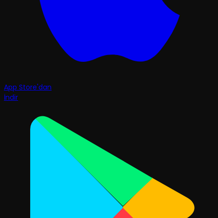
App Store'dan
İndir