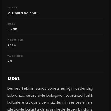
SAHNE
MEB Şura Salonu...
SURE
65
dk
PROMIYER
2024
YAS SINIRI
+8
Ozet
Demet Tekin'in sanat yönetmenliğini üstlendiği 
Labranza, seyircisiyle buluşuyor. Labranza, farklı 
kültürlere ait dans ve müziklerinin sentezlerinin 
izleyiciyle buluşturulmasını hedefleyen bir dans 