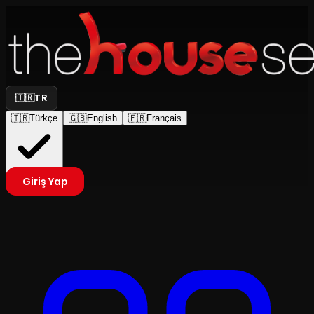
🇹🇷
TR
🇹🇷
Türkçe
🇬🇧
English
🇫🇷
Français
Giriş Yap