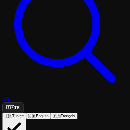
Ara...
🇹🇷
TR
🇹🇷
Türkçe
🇬🇧
English
🇫🇷
Français