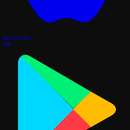
App Store'dan
İndir