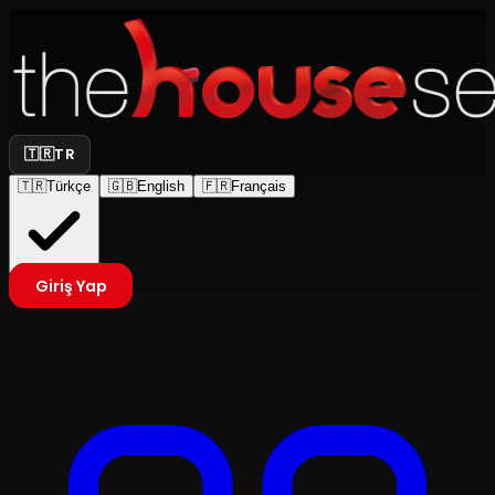
🇹🇷
TR
🇹🇷
Türkçe
🇬🇧
English
🇫🇷
Français
Giriş Yap