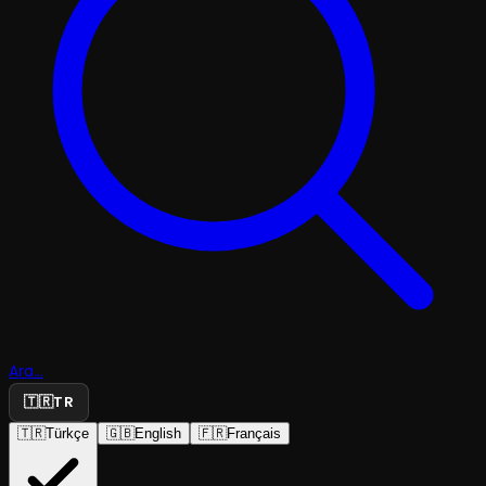
Ara...
🇹🇷
TR
🇹🇷
Türkçe
🇬🇧
English
🇫🇷
Français