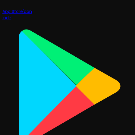
App Store'dan
İndir