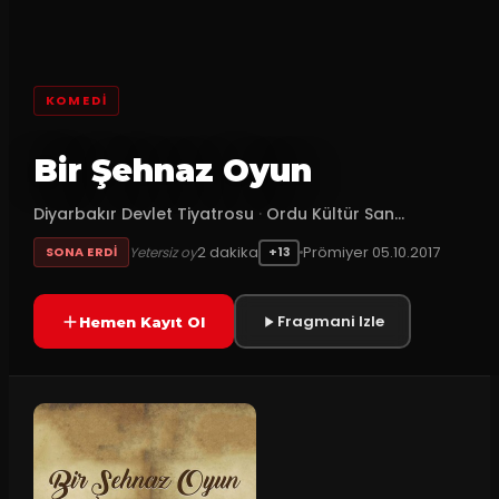
KOMEDI
Bir Şehnaz Oyun
Diyarbakır Devlet Tiyatrosu
·
Ordu Kültür San...
2
dakika
Prömiyer
05.10.2017
Yetersiz oy
SONA ERDI
+13
Fragmani Izle
Hemen Kayıt Ol