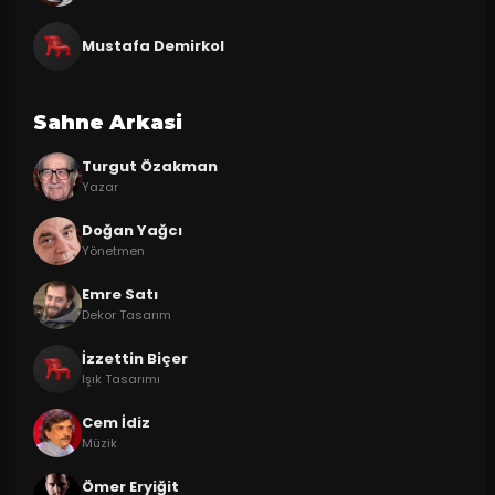
Mustafa Demirkol
Sahne Arkasi
Turgut Özakman
Yazar
Doğan Yağcı
Yönetmen
Emre Satı
Dekor Tasarım
İzzettin Biçer
Işık Tasarımı
Cem İdiz
Müzik
Ömer Eryiğit