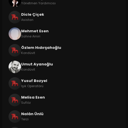
Yönetmen Yardımcısı
Dicle Çiçek
Asistan
Mehmet Esen
Sahne Amiri
Özlem Hıdırşahoğlu
Kondüvit
Umut Ayanoğlu
Kondüvit
Yusuf Bozyel
Işık Operatörü
Melisa Esen
Suflöz
Nalân Ünlü
Terzi