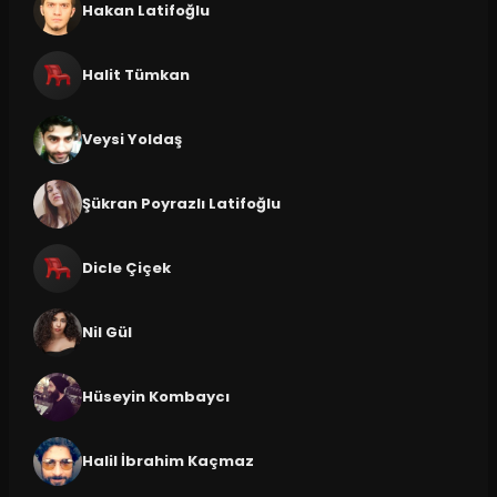
Hakan Latifoğlu
Halit Tümkan
Veysi Yoldaş
Şükran Poyrazlı Latifoğlu
Dicle Çiçek
Nil Gül
Hüseyin Kombaycı
Halil İbrahim Kaçmaz