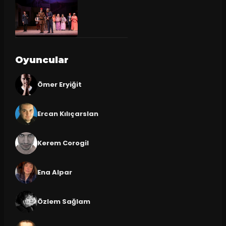
Oyuncular
Ömer Eryiğit
Ercan Kılıçarslan
Kerem Corogil
Ena Alpar
Özlem Sağlam