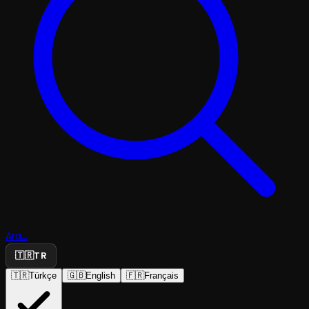
Ara...
🇹🇷
TR
🇹🇷
Türkçe
🇬🇧
English
🇫🇷
Français