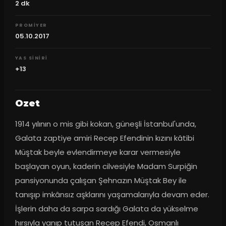
2
dk
PROMIYER
05.10.2017
YAS SINIRI
+13
Ozet
1914 yılının o mis gibi kokan, güneşli İstanbul'unda, 
Galata zaptiye amiri Recep Efendinin kızını kâtibi 
Müştak beyle evlendirmeye karar vermesiyle 
başlayan oyun, kaderin cilvesiyle Madam Surpiğin 
pansiyonunda çalışan Şehnazın Müştak Bey ile 
tanışıp imkânsız aşklarını yaşamalarıyla devam eder. 
İşlerin daha da sarpa sardığı Galata da yükselme 
hırsıyla yanıp tutuşan Recep Efendi, Osmanlı 