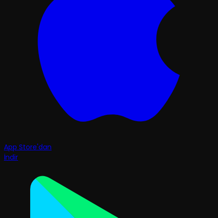
App Store'dan
İndir