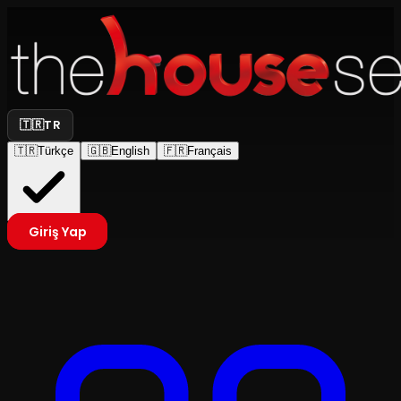
🇹🇷
TR
🇹🇷
Türkçe
🇬🇧
English
🇫🇷
Français
Giriş Yap