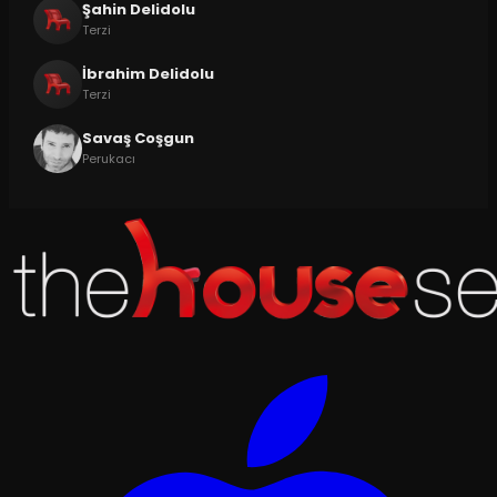
Şahin Delidolu
Terzi
İbrahim Delidolu
Terzi
Savaş Coşgun
Perukacı