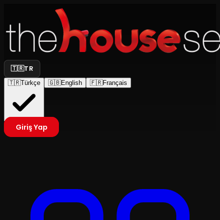
🇹🇷
TR
🇹🇷
Türkçe
🇬🇧
English
🇫🇷
Français
Giriş Yap