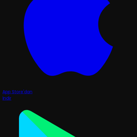
App Store'dan
İndir