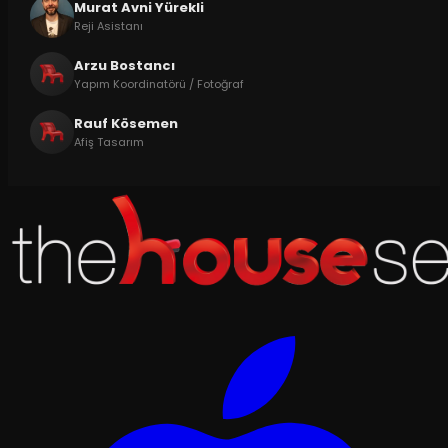
Murat Avni Yürekli
Reji Asistanı
Arzu Bostancı
Yapım Koordinatörü / Fotoğraf
Rauf Kösemen
Afiş Tasarım