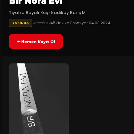
Bir Nora Evi
Tiyatro Boyalı Kuş
·
Kadıköy Barış M...
45
dakika
Prömiyer
04.03.2024
Yetersiz oy
YAKINDA
Hemen Kayıt Ol