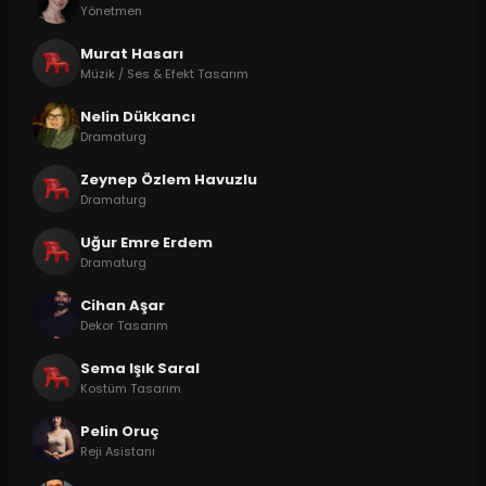
Yönetmen
Murat Hasarı
Müzik / Ses & Efekt Tasarım
Nelin Dükkancı
Dramaturg
Zeynep Özlem Havuzlu
Dramaturg
Uğur Emre Erdem
Dramaturg
Cihan Aşar
Dekor Tasarım
Sema Işık Saral
Kostüm Tasarım
Pelin Oruç
Reji Asistanı