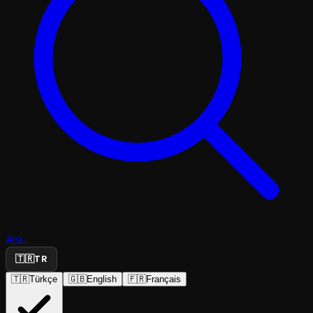
Ara...
🇹🇷
TR
🇹🇷
Türkçe
🇬🇧
English
🇫🇷
Français