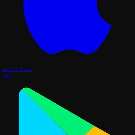
App Store'dan
İndir