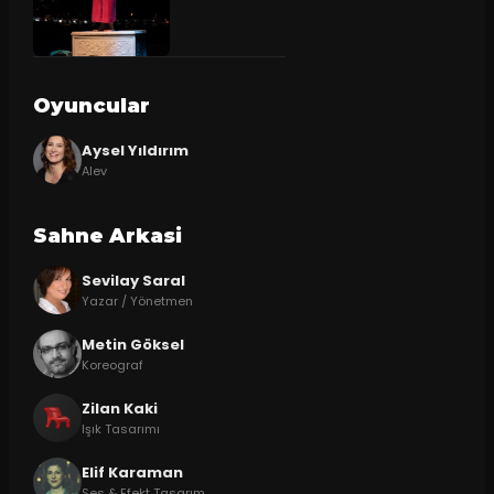
Oyuncular
Aysel Yıldırım
Alev
Sahne Arkasi
Sevilay Saral
Yazar / Yönetmen
Metin Göksel
Koreograf
Zilan Kaki
Işık Tasarımı
Elif Karaman
Ses & Efekt Tasarım