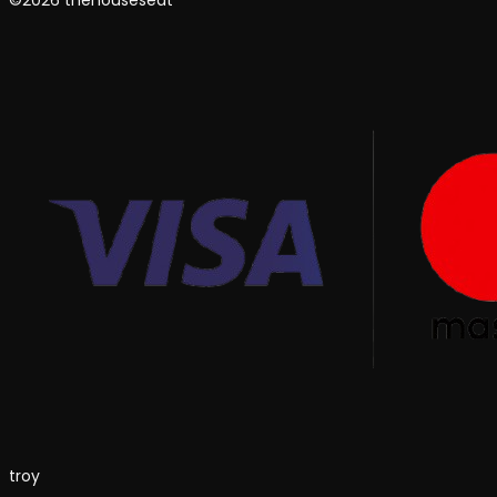
©2026 thehouseseat
troy