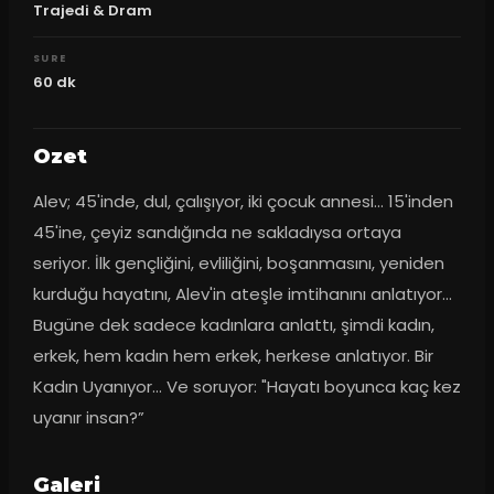
Trajedi & Dram
SURE
60
dk
Ozet
Alev; 45'inde, dul, çalışıyor, iki çocuk annesi... 15'inden 
45'ine, çeyiz sandığında ne sakladıysa ortaya 
seriyor. İlk gençliğini, evliliğini, boşanmasını, yeniden 
kurduğu hayatını, Alev'in ateşle imtihanını anlatıyor... 
Bugüne dek sadece kadınlara anlattı, şimdi kadın, 
erkek, hem kadın hem erkek, herkese anlatıyor. Bir 
Kadın Uyanıyor... Ve soruyor: "Hayatı boyunca kaç kez 
uyanır insan?”
Galeri