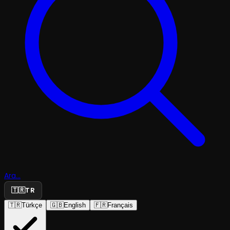
Ara...
🇹🇷
TR
🇹🇷
Türkçe
🇬🇧
English
🇫🇷
Français