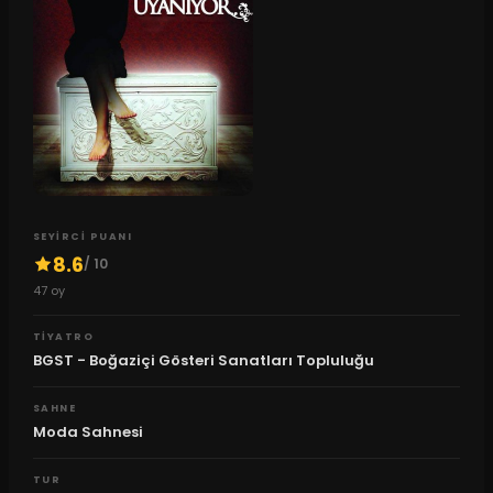
SEYIRCI PUANI
8.6
/ 10
47
oy
TIYATRO
BGST - Boğaziçi Gösteri Sanatları Topluluğu
SAHNE
Moda Sahnesi
TUR