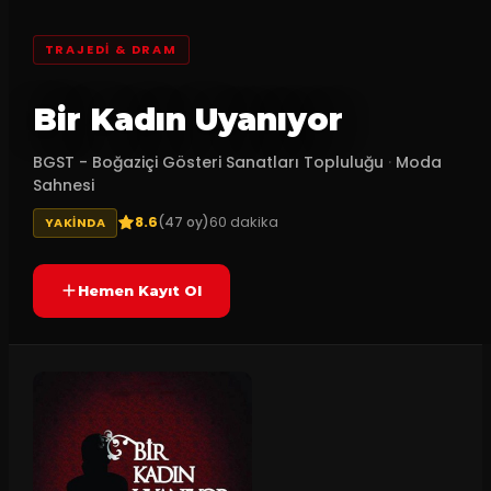
TRAJEDI & DRAM
Bir Kadın Uyanıyor
BGST - Boğaziçi Gösteri Sanatları Topluluğu
·
Moda
Sahnesi
8.6
60
dakika
(
47
oy)
YAKINDA
Hemen Kayıt Ol