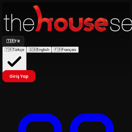
🇹🇷
TR
🇹🇷
Türkçe
🇬🇧
English
🇫🇷
Français
Giriş Yap