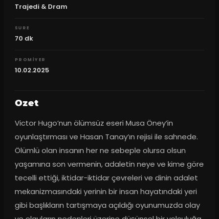
Trajedi & Dram
SURE
70
dk
PROMIYER
10.02.2025
Ozet
Victor Hugo’nun ölümsüz eseri Musa Öney’in 
oyunlaştırması ve Hasan Tanay’ın rejisi ile sahnede. 
Ölümlü olan insanın her ne sebeple olursa olsun 
yaşamına son vermenin, adaletin neye ve kime göre 
tecelli ettiği, iktidar-iktidar çevreleri ve dinin adalet 
mekanizmasındaki yerinin bir insan hayatındaki yeri 
gibi başlıkların tartışmaya açıldığı oyunumuzda olay 
ve olguların nedenleri üzerine düşünsel bir yolculuğa 