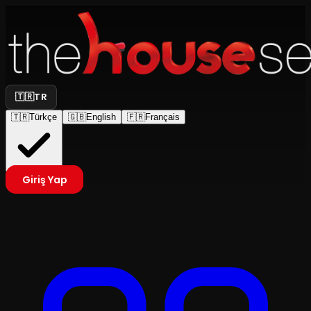
🇹🇷
TR
🇹🇷
Türkçe
🇬🇧
English
🇫🇷
Français
Giriş Yap