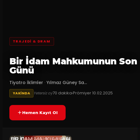
TRAJEDI & DRAM
Bir İdam Mahkumunun Son
Günü
Tiyatro İklimler
·
Yılmaz Güney Sa...
70
dakika
Prömiyer
10.02.2025
Yetersiz oy
YAKINDA
Hemen Kayıt Ol