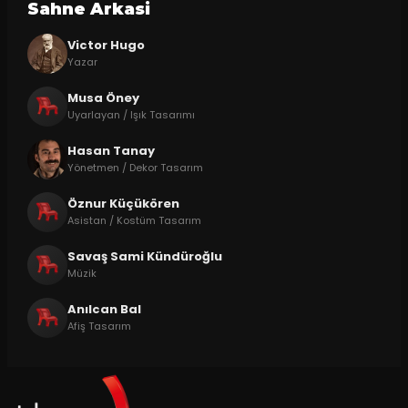
Sahne Arkasi
Victor Hugo
Yazar
Musa Öney
Uyarlayan / Işık Tasarımı
Hasan Tanay
Yönetmen / Dekor Tasarım
Öznur Küçükören
Asistan / Kostüm Tasarım
Savaş Sami Kündüroğlu
Müzik
Anılcan Bal
Afiş Tasarım