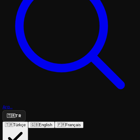
Ara...
🇹🇷
TR
🇹🇷
Türkçe
🇬🇧
English
🇫🇷
Français