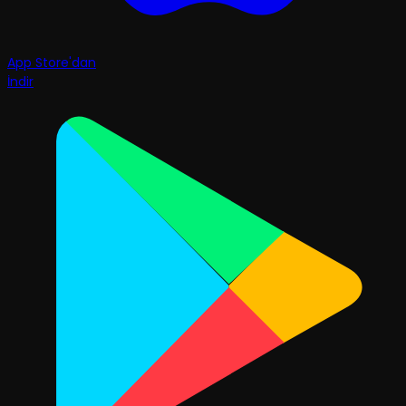
App Store'dan
İndir