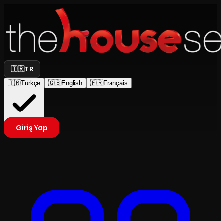
🇹🇷
TR
🇹🇷
Türkçe
🇬🇧
English
🇫🇷
Français
Giriş Yap