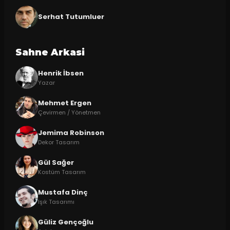
Serhat Tutumluer
Sahne Arkasi
Henrik İbsen
Yazar
Mehmet Ergen
Çevirmen / Yönetmen
Jemima Robinson
Dekor Tasarım
Gül Sağer
Kostüm Tasarım
Mustafa Dinç
Işık Tasarımı
Güliz Gençoğlu