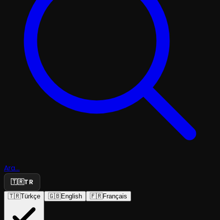
Ara...
🇹🇷
TR
🇹🇷
Türkçe
🇬🇧
English
🇫🇷
Français