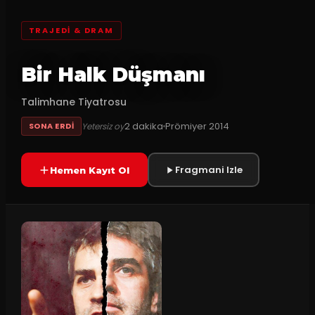
TRAJEDI & DRAM
Bir Halk Düşmanı
Talimhane Tiyatrosu
2
dakika
Prömiyer
2014
Yetersiz oy
SONA ERDI
Fragmani Izle
Hemen Kayıt Ol