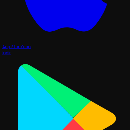
App Store'dan
İndir