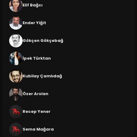
Elif Bağcı
Ender Yiğit
Gökçen Gökçebağ
İpek Türktan
Kubilay Çamlıdağ
Özer Arslan
Recep Yener
Sema Mağara