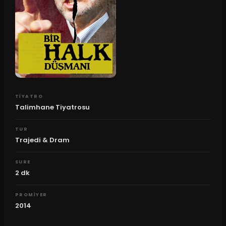
TIYATRO
Talimhane Tiyatrosu
TUR
Trajedi & Dram
SURE
2
dk
PROMIYER
2014