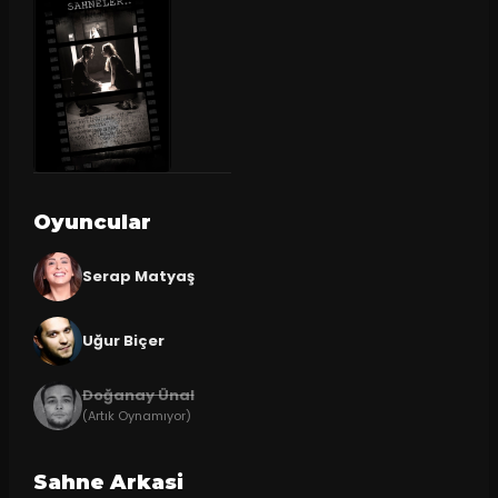
Oyuncular
Serap Matyaş
Uğur Biçer
Doğanay Ünal
(Artık Oynamıyor)
Sahne Arkasi