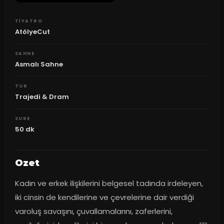
TIYATRO
AtölyeCut
SAHNE
Asmalı Sahne
TUR
Trajedi & Dram
SURE
50
dk
Ozet
Kadın ve erkek ilişkilerini belgesel tadında irdeleyen, 
iki cinsin de kendilerine ve çevrelerine dair verdiği 
varoluş savaşını, çuvallamalarını, zaferlerini, 