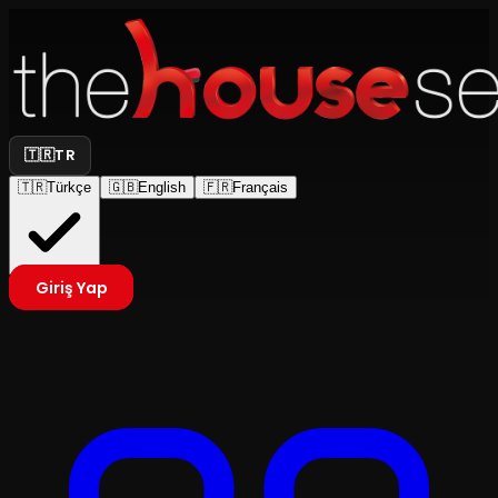
🇹🇷
TR
🇹🇷
Türkçe
🇬🇧
English
🇫🇷
Français
Giriş Yap