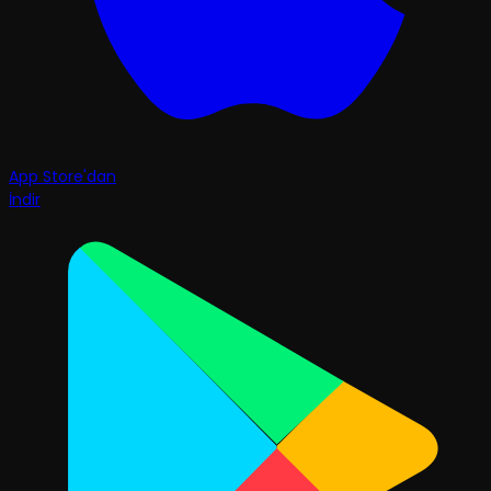
App Store'dan
İndir