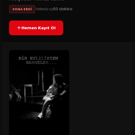
50
dakika
Yetersiz oy
SONA ERDI
Hemen Kayıt Ol