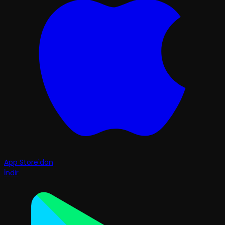
App Store'dan
İndir