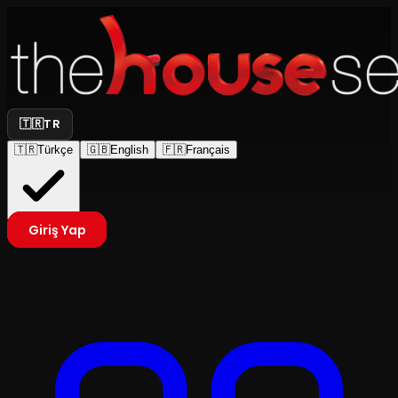
🇹🇷
TR
🇹🇷
Türkçe
🇬🇧
English
🇫🇷
Français
Giriş Yap