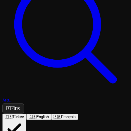
Ara...
🇹🇷
TR
🇹🇷
Türkçe
🇬🇧
English
🇫🇷
Français