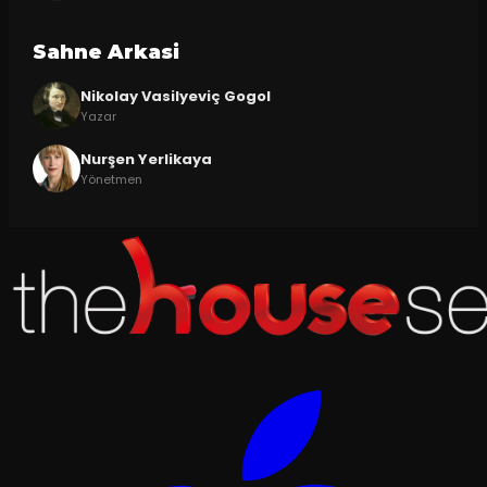
Sahne Arkasi
Nikolay Vasilyeviç Gogol
Yazar
Nurşen Yerlikaya
Yönetmen