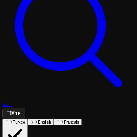
Ara...
🇹🇷
TR
🇹🇷
Türkçe
🇬🇧
English
🇫🇷
Français