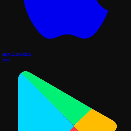
App Store'dan
İndir