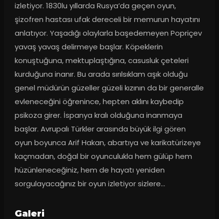
izletiyor. 1830lu yıllarda Rusya’da geçen oyun, 
şizofren hastası ufak dereceli bir memurun hayatını 
anlatıyor. Yaşadığı olaylarla başedemeyen Popriçev 
yavaş yavaş delirmeye başlar. Köpeklerin 
konuştuğuna, mektuplaştığına, casusluk çeteleri 
kurduğuna inanır. Bu arada sırılsıklam aşık olduğu 
genel müdürün güzeller güzeli kızının da bir generalle 
evleneceğini öğrenince, hepten aklını kaybedip 
psikoza girer. İspanya kralı olduğuna inanmaya 
başlar. Avrupalı Türkler arasında büyük ilgi gören 
oyun boyunca Arif Hakan, abartıya ve karikatürizeye 
kaçmadan, doğal bir oyunculukla hem gülüp hem 
hüzünleneceğiniz, hem de hayatı yeniden 
sorgulayacağınız bir oyun izletiyor sizlere…
Galeri