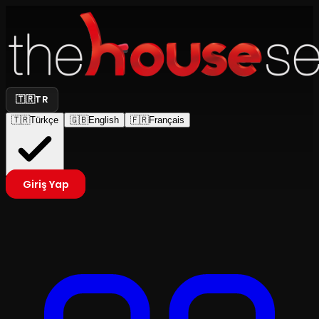
🇹🇷
TR
🇹🇷
Türkçe
🇬🇧
English
🇫🇷
Français
Giriş Yap