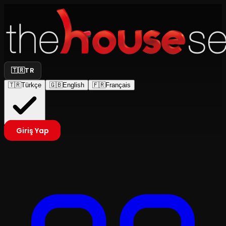
🇹🇷
TR
🇹🇷
Türkçe
🇬🇧
English
🇫🇷
Français
Giriş Yap