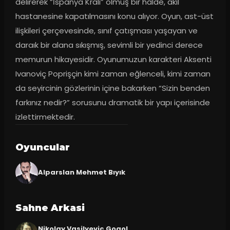
delirerek “İspanya Kralı” olmuş bir halde, akıl 
hastanesine kapatılmasını konu alıyor. Oyun, ast-üst 
ilişkileri çerçevesinde, sınıf çatışması yaşayan ve 
daraık bir alana sıkışmış, sevimli bir yedinci derece 
memurun hikayesidir. Oyunumuzun karakteri Aksenti 
Ivanoviç Poprişçin kimi zaman eğlenceli, kimi zaman 
da seyircinin gözlerinin içine bakarken “Sizin benden 
farkınız nedir?” sorusunu dramatik bir yapı içerisinde 
izlettirmektedir.
Oyuncular
Alparslan Mehmet Bıyık
Sahne Arkasi
Nikolay Vasilyeviç Gogol