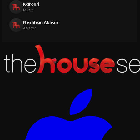
Karosri
Müzik
Neslihan Akhan
Asistan