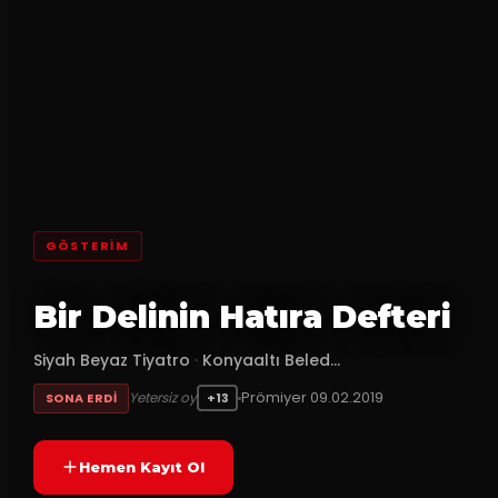
GÖSTERİM
Bir Delinin Hatıra Defteri
Siyah Beyaz Tiyatro
·
Konyaaltı Beled...
Prömiyer
09.02.2019
Yetersiz oy
SONA ERDI
+13
Hemen Kayıt Ol