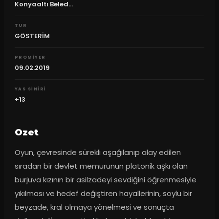
Konyaaltı Beled...
TUR
GÖSTERİM
PROMIYER
09.02.2019
YAS SINIRI
+13
Ozet
Oyun, çevresinde sürekli aşağılanıp alay edilen 
sıradan bir devlet memurunun platonik aşkı olan 
burjuva kızının bir asilzadeyi sevdiğini öğrenmesiyle 
yıkılması ve hedef değiştiren hayallerinin, soylu bir 
beyzade, kral olmaya yönelmesi ve sonuçta 