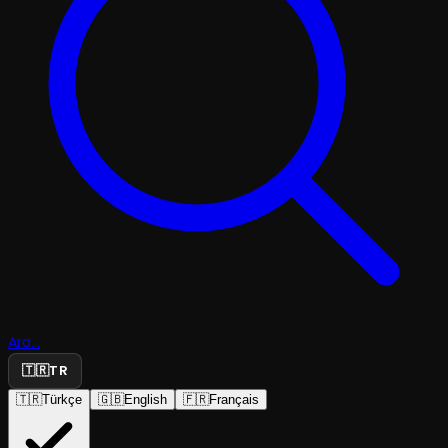
Ara...
🇹🇷
TR
🇹🇷
Türkçe
🇬🇧
English
🇫🇷
Français