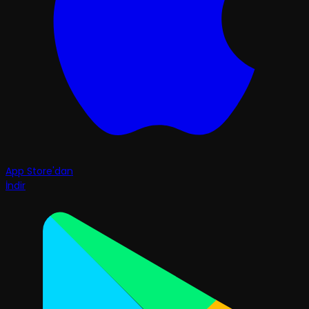
App Store'dan
İndir