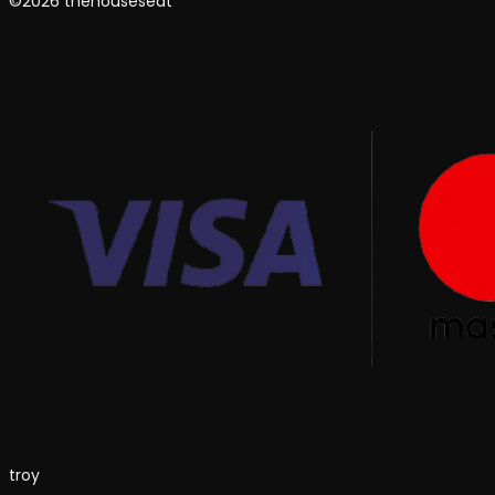
©2026 thehouseseat
troy