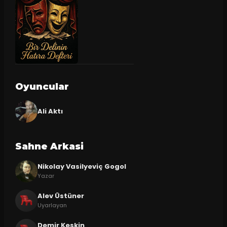
Oyuncular
Ali Aktı
Sahne Arkasi
Nikolay Vasilyeviç Gogol
Yazar
Alev Üstüner
Uyarlayan
Demir Keskin