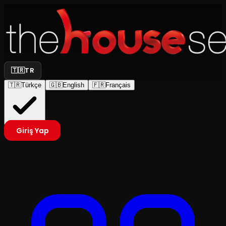
🇹🇷
TR
🇹🇷
Türkçe
🇬🇧
English
🇫🇷
Français
Giriş Yap