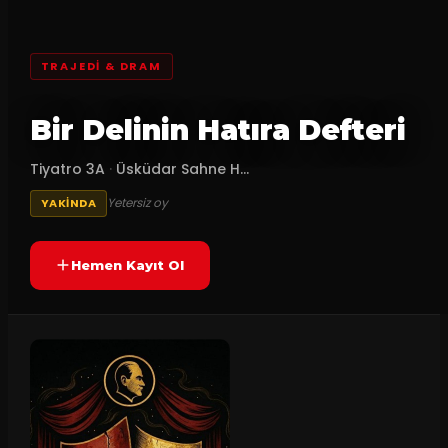
TRAJEDI & DRAM
Bir Delinin Hatıra Defteri
Tiyatro 3A
·
Üsküdar Sahne H...
Yetersiz oy
YAKINDA
Hemen Kayıt Ol