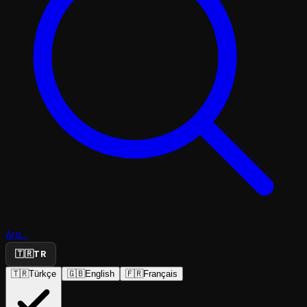
Ara...
🇹🇷
TR
🇹🇷
Türkçe
🇬🇧
English
🇫🇷
Français