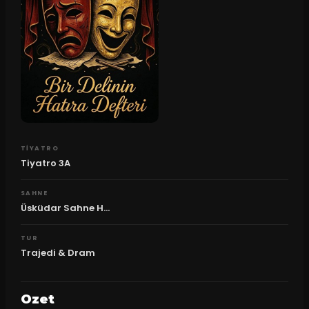
TIYATRO
Tiyatro 3A
SAHNE
Üsküdar Sahne H...
TUR
Trajedi & Dram
Ozet