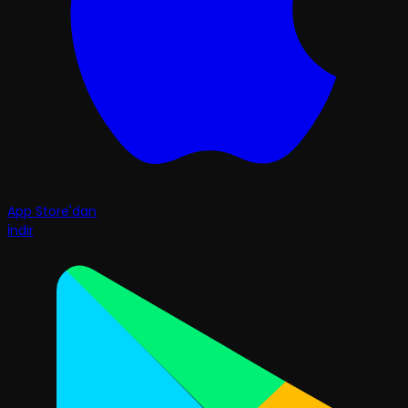
App Store'dan
İndir