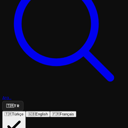
Ara...
🇹🇷
TR
🇹🇷
Türkçe
🇬🇧
English
🇫🇷
Français