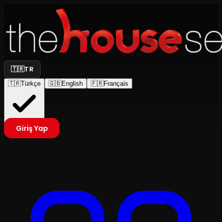
🇹🇷
TR
🇹🇷
Türkçe
🇬🇧
English
🇫🇷
Français
Giriş Yap