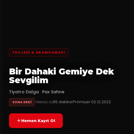
TRAJEDI & DRAMKOMEDI
Bir Dahaki Gemiye Dek
Sevgilim
Tiyatro Dalga
·
Pax Sahne
65
dakika
Prömiyer
02.12.2022
Yetersiz oy
SONA ERDI
Hemen Kayıt Ol