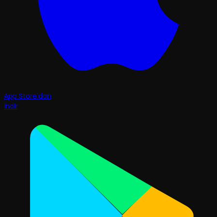
App Store'dan
İndir