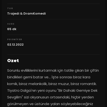
TUR
Trajedi & DramKomedi
SURE
65
dk
PROMIYER
02.12.2022
Ozet
Sorunlu evliliklerini kurtarmak için tatile çıkan bir çiftin 
bindikleri gemi batar ve... İşte sonrası biraz kara 
komik, biraz melankolik, biraz muzur, biraz romantik. 
Tiyatro Dalga'nın yeni oyunu "Bir Dahaki Gemiye Dek 
Sevgilim" sizi okyanusun ortasındaki, hiçbir yerden 
görülmeyen ve üstünde yalan söyleyebileceğiniz 