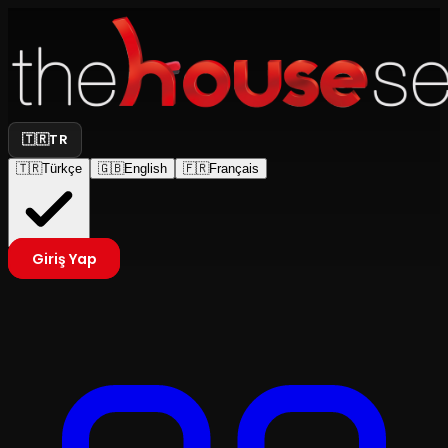
🇹🇷
TR
🇹🇷
Türkçe
🇬🇧
English
🇫🇷
Français
Giriş Yap