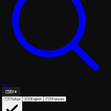
Ara...
🇹🇷
TR
🇹🇷
Türkçe
🇬🇧
English
🇫🇷
Français