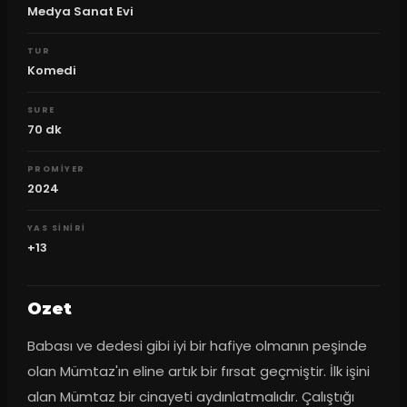
Medya Sanat Evi
TUR
Komedi
SURE
70
dk
PROMIYER
2024
YAS SINIRI
+13
Ozet
Babası ve dedesi gibi iyi bir hafiye olmanın peşinde 
olan Mümtaz'ın eline artık bir fırsat geçmiştir. İlk işini 
alan Mümtaz bir cinayeti aydınlatmalıdır. Çalıştığı 