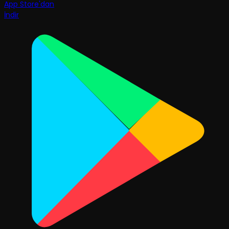
App Store'dan
İndir