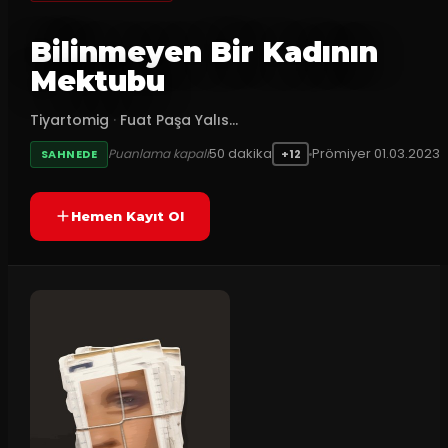
Bilinmeyen Bir Kadının
Mektubu
Tiyartomig
·
Fuat Paşa Yalıs...
50
dakika
Prömiyer
01.03.2023
Puanlama kapalı
SAHNEDE
+12
Hemen Kayıt Ol