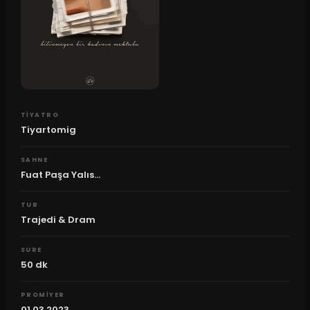
TIYATRO
Tiyartomig
SAHNE
Fuat Paşa Yalıs...
TUR
Trajedi & Dram
SURE
50
dk
PROMIYER
01.03.2023