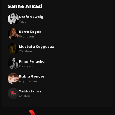
Sahne Arkasi
Stefan Zweig
Yazar
Berre Koçak
Uyarlayan
Mustafa Kaygusuz
Yönetmen
Pınar Palaska
Koreograf
Rabia Gençer
Afiş Tasarım
Yelda Ekinci
Asistan