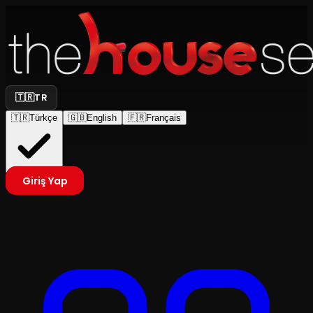
🇹🇷
TR
🇹🇷
Türkçe
🇬🇧
English
🇫🇷
Français
Giriş Yap