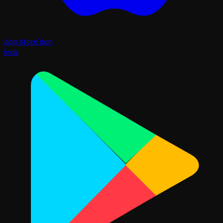
App Store'dan
İndir