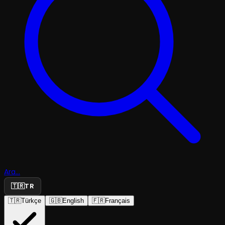
Ara...
🇹🇷
TR
🇹🇷
Türkçe
🇬🇧
English
🇫🇷
Français