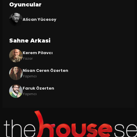
Oyuncular
Alican Yücesoy
Sahne Arkasi
Kerem Pilavcı
Yazar
Nisan Ceren Özerten
Yapımcı
Faruk Özerten
Yapımcı