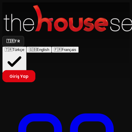
🇹🇷
TR
🇹🇷
Türkçe
🇬🇧
English
🇫🇷
Français
Giriş Yap