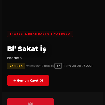
TRAJEDI & DRAMRADYO TIYATROSU
Bi' Sakat İş
Podacto
48
dakika
Prömiyer
28.05.2021
Yetersiz oy
YAKINDA
+7
Hemen Kayıt Ol