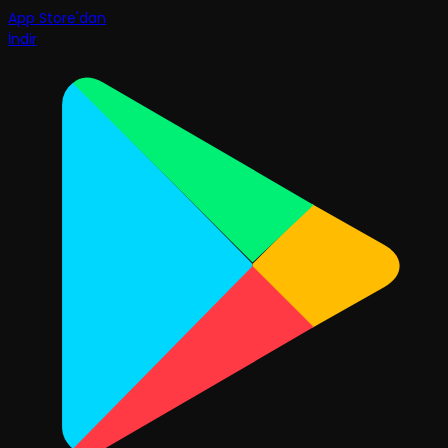
App Store'dan
İndir