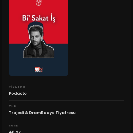
TIYATRO
Podacto
TUR
Trajedi & DramRadyo Tiyatrosu
SURE
48
dk