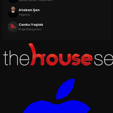
Genel Sanat Yönetmeni
Atakan Şen
Yapımcı
Canku Yaşlak
Proje Danışmanı