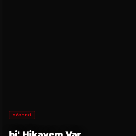
GÖSTERI
bi' Hikayem Var