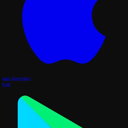
App Store'dan
İndir