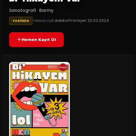
Sanatografi
·
Barmy
2
dakika
Prömiyer
20.03.2024
Yetersiz oy
YAKINDA
Hemen Kayıt Ol