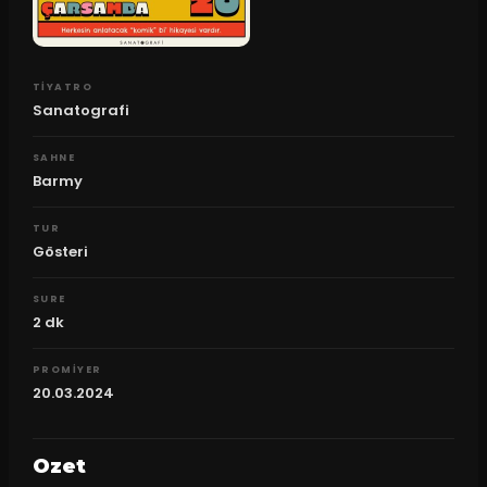
TIYATRO
Sanatografi
SAHNE
Barmy
TUR
Gösteri
SURE
2
dk
PROMIYER
20.03.2024
Ozet