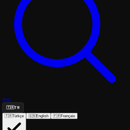
Ara...
🇹🇷
TR
🇹🇷
Türkçe
🇬🇧
English
🇫🇷
Français