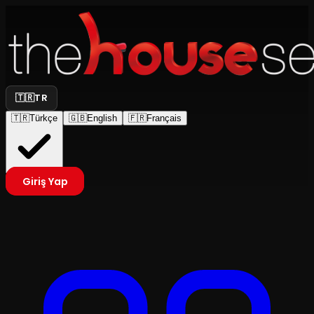
🇹🇷
TR
🇹🇷
Türkçe
🇬🇧
English
🇫🇷
Français
Giriş Yap