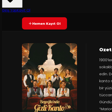
8.9
2
dakika
Prömiyer
02.02.2
(
61
oy)
YAKINDA
+9
Giriş Yap
Kayıt Ol
Hemen Kayıt Ol
Ozet
1900’le
sokakl
edin. D
kanto m
bir yüz
tüccarı
Gündüzl
“Mario