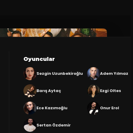
Oyuncular
Sezgin Uzunbekiroğlu
Adem Yılmaz
Barış Aytaç
Ezgi Oltes
Ece Kazımoğlu
Onur Erol
Sertan Özdemir