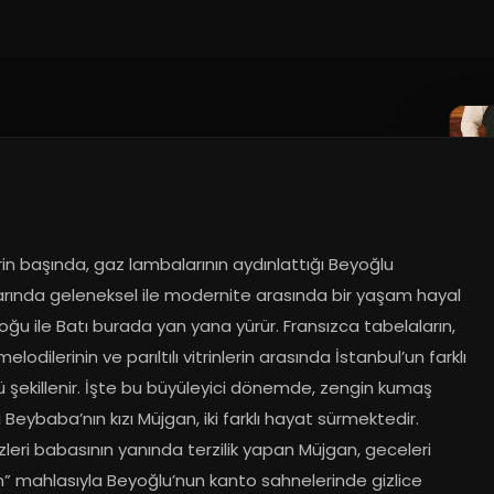
026
rin başında, gaz lambalarının aydınlattığı Beyoğlu 
arında geleneksel ile modernite arasında bir yaşam hayal 
oğu ile Batı burada yan yana yürür. Fransızca tabelaların, 
elodilerinin ve parıltılı vitrinlerin arasında İstanbul’un farklı 
ü şekillenir. İşte bu büyüleyici dönemde, zengin kumaş 
 Beybaba’nın kızı Müjgan, iki farklı hayat sürmektedir. 
eri babasının yanında terzilik yapan Müjgan, geceleri 
n” mahlasıyla Beyoğlu’nun kanto sahnelerinde gizlice 