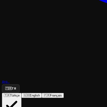
MÜZIKAL & KABAREKOMEDI
Beyoğlu’n
Ara...
Gizli Kant
🇹🇷
TR
🇹🇷
Türkçe
🇬🇧
English
🇫🇷
Français
Map Production
·
Nazım Hikmet Kü...