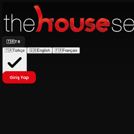
🇹🇷
TR
🇹🇷
Türkçe
🇬🇧
English
🇫🇷
Français
Giriş Yap