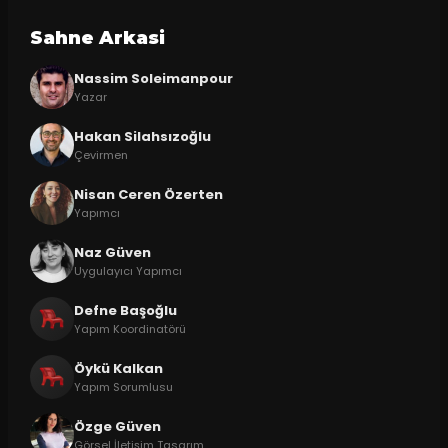
Sahne Arkasi
Nassim Soleimanpour
Yazar
Hakan Silahsızoğlu
Çevirmen
Nisan Ceren Özerten
Yapımcı
Naz Güven
Uygulayıcı Yapımcı
Defne Başoğlu
Yapım Koordinatörü
Öykü Kalkan
Yapım Sorumlusu
Özge Güven
Görsel İletişim Tasarım