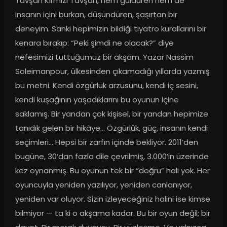
Tavşan Kırmızı Tavşan, hem güldüren hem de 
insanın içini burkan, düşündüren, şaşırtan bir 
deneyim. Sanki hepimizin bildiği tiyatro kurallarını bir 
kenara bırakıp: “Peki şimdi ne olacak?” diye 
nefesimizi tuttuğumuz bir akşam. Yazar Nassim 
Soleimanpour, ülkesinden çıkamadığı yıllarda yazmış 
bu metni. Kendi özgürlük arzusunu, kendi iç sesini, 
kendi kuşağının yaşadıklarını bu oyunun içine 
saklamış. Bir yandan çok kişisel, bir yandan hepimize 
tanıdık gelen bir hikâye… Özgürlük, güç, insanın kendi 
seçimleri… Hepsi bir zarfın içinde bekliyor. 2011’den 
bugüne, 30’dan fazla dile çevrilmiş, 3.000’in üzerinde 
kez oynanmış. Bu oyunun tek bir “doğru” hali yok. Her 
oyuncuyla yeniden yazılıyor, yeniden canlanıyor, 
yeniden var oluyor. Sizin izleyeceğiniz halini ise kimse 
bilmiyor — ta ki o akşama kadar. Bu bir oyun değil; bir 