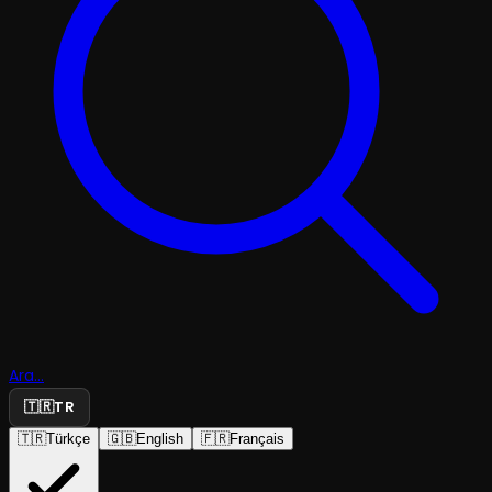
Ara...
🇹🇷
TR
🇹🇷
Türkçe
🇬🇧
English
🇫🇷
Français