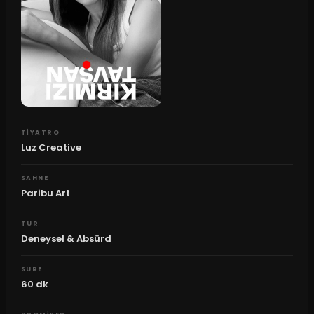
TIYATRO
Luz Creative
SAHNE
Paribu Art
TUR
Deneysel & Absürd
SURE
60
dk