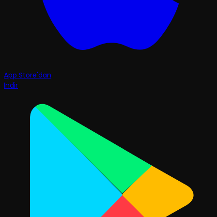
App Store'dan
İndir