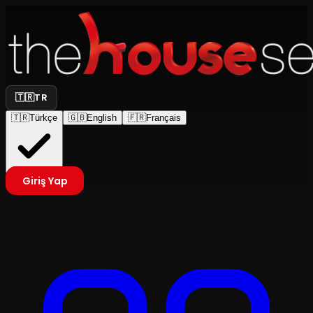
🇹🇷
TR
🇹🇷
Türkçe
🇬🇧
English
🇫🇷
Français
Giriş Yap