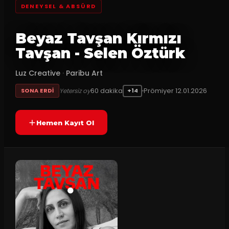
DENEYSEL & ABSÜRD
Beyaz Tavşan Kırmızı
Tavşan - Selen Öztürk
Luz Creative
·
Paribu Art
60
dakika
Prömiyer
12.01.2026
Yetersiz oy
SONA ERDI
+14
Hemen Kayıt Ol