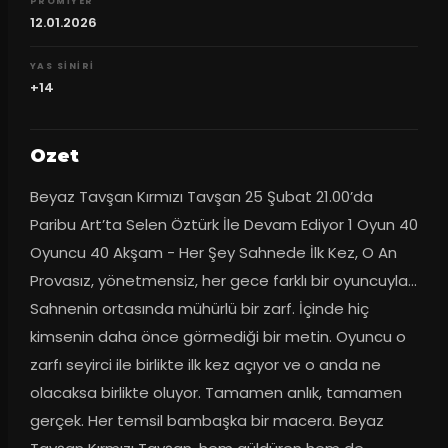
PROMIYER
12.01.2026
YAS SINIRI
+14
Ozet
Beyaz Tavşan Kırmızı Tavşan 25 Şubat 21.00’da 
Paribu Art’ta Selen Öztürk İle Devam Ediyor 1 Oyun 40 
Oyuncu 40 Akşam - Her Şey Sahnede İlk Kez, O An 
Provasız, yönetmensiz, her gece farklı bir oyuncuyla… 
Sahnenin ortasında mühürlü bir zarf. İçinde hiç 
kimsenin daha önce görmediği bir metin. Oyuncu o 
zarfı seyirci ile birlikte ilk kez açıyor ve o anda ne 
olacaksa birlikte oluyor. Tamamen anlık, tamamen 
gerçek. Her temsil bambaşka bir macera. Beyaz 