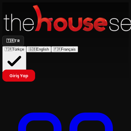
🇹🇷
TR
🇹🇷
Türkçe
🇬🇧
English
🇫🇷
Français
Giriş Yap