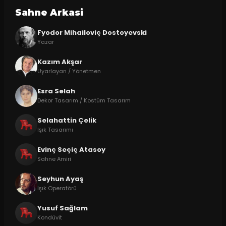
Sahne Arkasi
Fyodor Mihailoviç Dostoyevski
Yazar
Kazım Akşar
Uyarlayan / Yönetmen
Esra Selah
Dekor Tasarım / Kostüm Tasarım
Selahattin Çelik
Işık Tasarımı
Evinç Seçiç Atasoy
Sahne Amiri
Seyhun Ayaş
Işık Operatörü
Yusuf Sağlam
Kondüvit