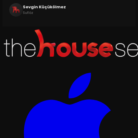
Sevgin Küçükölmez
Suflöz