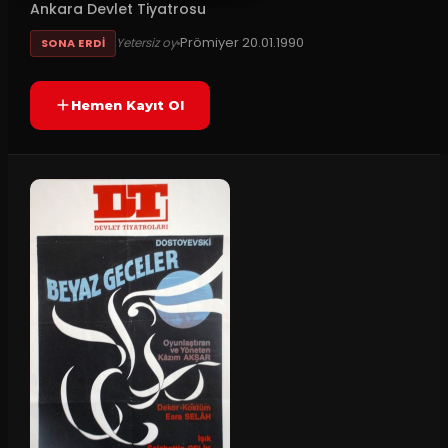
Ankara Devlet Tiyatrosu
Prömiyer
20.01.1990
Yetersiz oy
SONA ERDI
Hemen Kayıt Ol