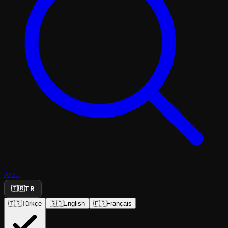
Ara...
🇹🇷
TR
🇹🇷
Türkçe
🇬🇧
English
🇫🇷
Français