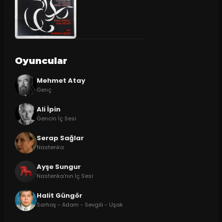
Oyuncular
Mehmet Atay
Genç
Ali İpin
Gencin İç Sesi
Serap Sağlar
Nastenka
Ayşe Sungur
Nastenka'nın İç Sesi
Halit Güngör
Sarhoş - Adam - Sevgili - Uşak