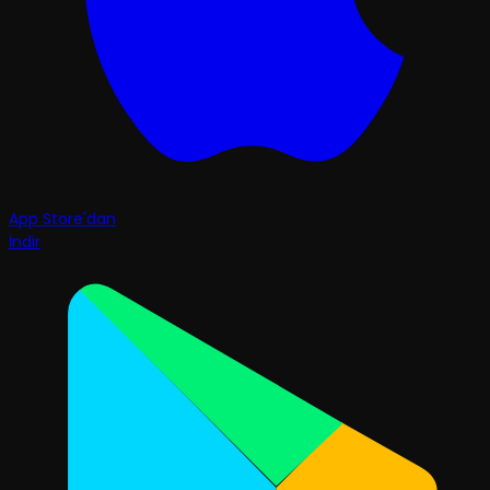
App Store'dan
İndir