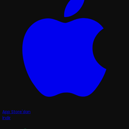
App Store'dan
İndir