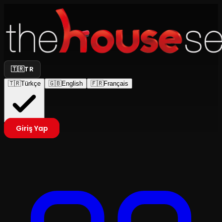
🇹🇷
TR
🇹🇷
Türkçe
🇬🇧
English
🇫🇷
Français
Giriş Yap