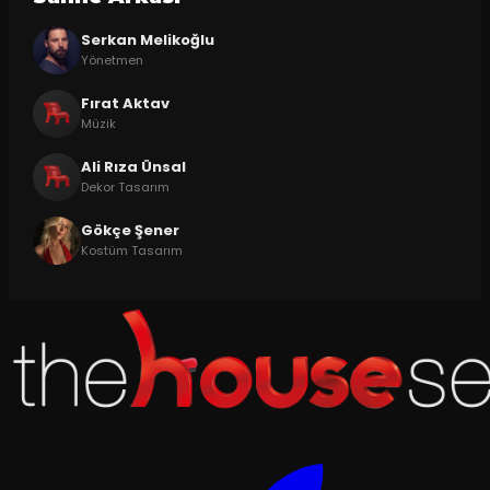
Serkan Melikoğlu
Yönetmen
Fırat Aktav
Müzik
Ali Rıza Ünsal
Dekor Tasarım
Gökçe Şener
Kostüm Tasarım