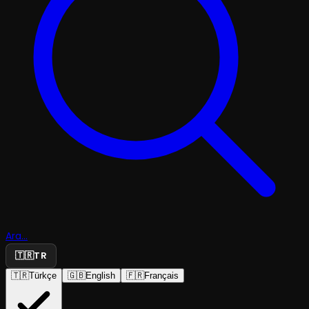
Ara...
🇹🇷
TR
🇹🇷
Türkçe
🇬🇧
English
🇫🇷
Français