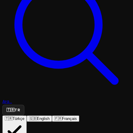
Ara...
🇹🇷
TR
🇹🇷
Türkçe
🇬🇧
English
🇫🇷
Français