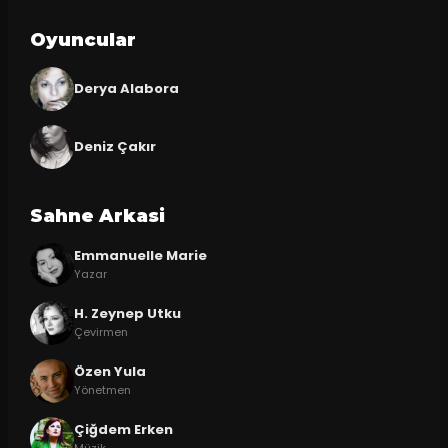
Oyuncular
Derya Alabora
Deniz Çakır
Sahne Arkasi
Emmanuelle Marie
Yazar
H. Zeynep Utku
Çevirmen
Özen Yula
Yönetmen
Çiğdem Erken