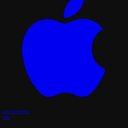
App Store'dan
İndir