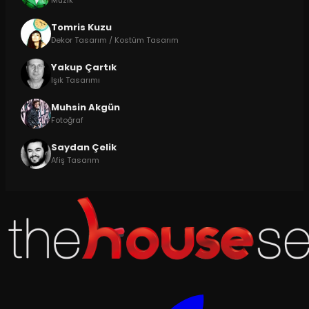
Müzik
Tomris Kuzu
Dekor Tasarım / Kostüm Tasarım
Yakup Çartık
Işık Tasarımı
Muhsin Akgün
Fotoğraf
Saydan Çelik
Afiş Tasarım