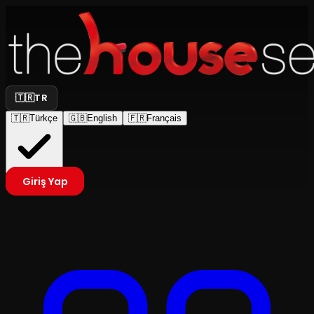
🇹🇷
TR
🇹🇷
Türkçe
🇬🇧
English
🇫🇷
Français
Giriş Yap