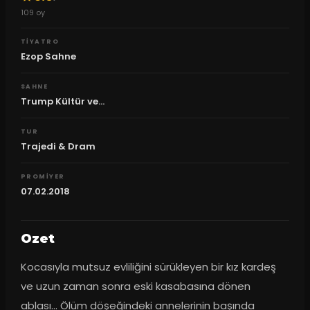
109
oy
TIYATRO
Ezop Sahne
SAHNE
Trump Kültür ve...
TUR
Trajedi & Dram
PROMIYER
07.02.2018
Ozet
Kocasıyla mutsuz evliliğini sürükleyen bir kız kardeş 
ve uzun zaman sonra eski kasabasına dönen 
ablası... Ölüm döşeğindeki annelerinin başında 