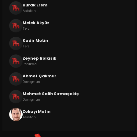
Burak Erem
Asistan
Melek Akyüz
Terzi
Kadir Metin
Terzi
Zeynep Bolkısık
Perukacı
Ahmet Çakmur
Danışman
Mehmet Salih Sırmaçekiç
Danışman
Zekayi Metin
Asistan