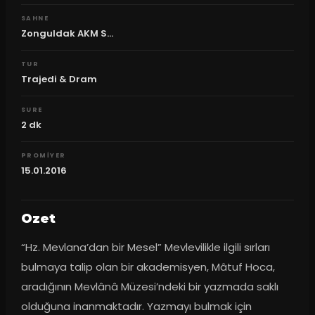
SAHNE
Zonguldak AKM S...
TUR
Trajedi & Dram
SURE
2
dk
PROMIYER
15.01.2016
Ozet
“Hz. Mevlana’dan bir Mesel” Mevlevilikle ilgili sırları 
bulmaya talip olan bir akademisyen, Mâtuf Hoca, 
aradığının Mevlânâ Müzesi’ndeki bir yazmada saklı 
olduğuna inanmaktadır. Yazmayı bulmak için 