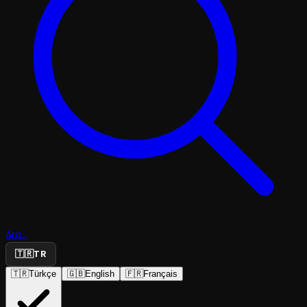
Ara...
🇹🇷
TR
🇹🇷
Türkçe
🇬🇧
English
🇫🇷
Français