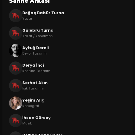
Sahne Arkasi
Boğaç Babür Turna
Yazar
Gülebru Turna
Yazar / Yönetmen
Aytuğ Dereli
Dekor Tasarım
Derya İnci
Kostüm Tasarım
Serhat Akın
Işık Tasarımı
Yeşim Alıç
Koreograf
İhsan Gürsoy
Müzik