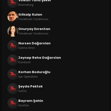
Volkan Taha Şeker
Dramaturg
Gökalp Kulan
Yönetmen Yardımcısı
Onuryay Evrentan
Yönetmen Yardımcısı
Nursen Dağarslan
Sahne Amiri
Zeynep Reha Dağarslan
Kondüvit
Korhan Boduroğlu
Işık Operatörü
Şeyda Pektok
Suflöz
Bayram Şahin
Asistan