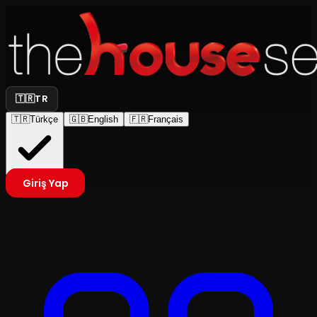
🇹🇷
TR
🇹🇷
Türkçe
🇬🇧
English
🇫🇷
Français
Giriş Yap