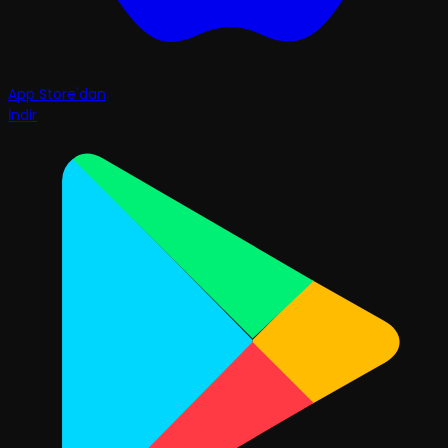
App Store'dan
İndir