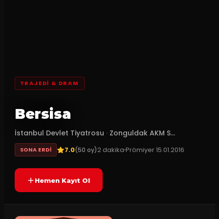
TRAJEDI & DRAM
Bersisa
İstanbul Devlet Tiyatrosu
·
Zonguldak AKM S...
7.0
2
dakika
Prömiyer
15.01.2016
(
50
oy)
SONA ERDI
Hemen Kayıt Ol