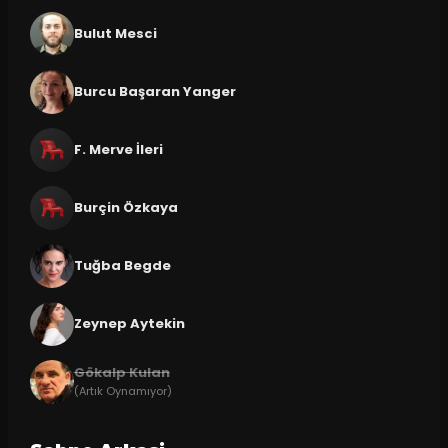
Bulut Mesci
Burcu Başaran Yanger
F. Merve İleri
Burçin Özkaya
Tuğba Begde
Zeynep Aytekin
Gökalp Kulan
(Artık Oynamıyor)