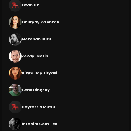
Ozan Uz
Onuryay Evrentan
Metehan Kuru
Zekayi Metin
Büşra İlay Tiryaki
Cenk Dinçsoy
Hayrettin Mutlu
İbrahim Cem Tek