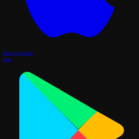
App Store'dan
İndir