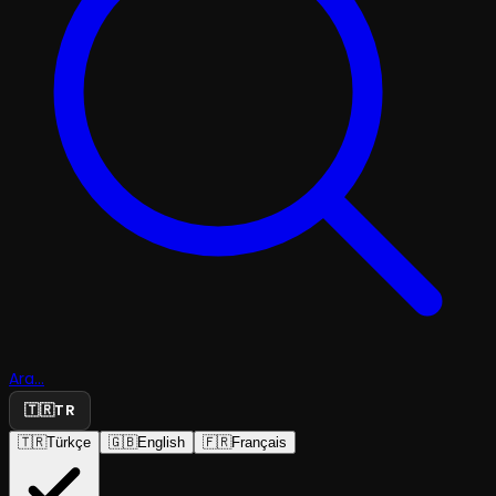
Ara...
🇹🇷
TR
🇹🇷
Türkçe
🇬🇧
English
🇫🇷
Français