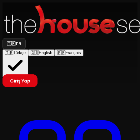
🇹🇷
TR
🇹🇷
Türkçe
🇬🇧
English
🇫🇷
Français
Giriş Yap