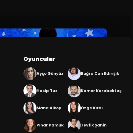
Oyuncular
Ayşe Günyüz
Buğra Can Ildırışık
Hasip Tuz
Kamer Karabektaş
Mana Alkoy
Özge Kırdı
Pınar Pamuk
Tevfik Şahin