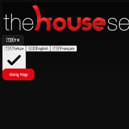
🇹🇷
TR
🇹🇷
Türkçe
🇬🇧
English
🇫🇷
Français
Giriş Yap