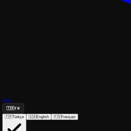
ÇOCUK & GENÇ
Benim Kü
Ara...
Yıldızım
🇹🇷
TR
🇹🇷
Türkçe
🇬🇧
English
🇫🇷
Français
İstanbul Şehir Tiyatroları
·
Kağıthane Sadab...