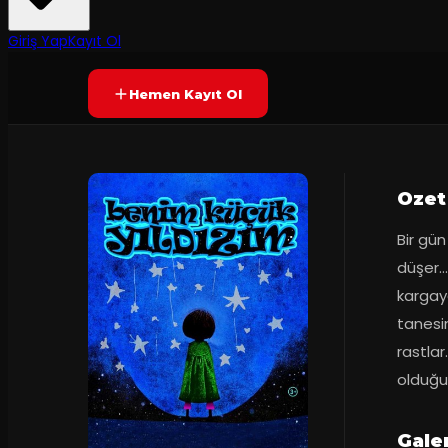
7.8
50
dakika
Prömiyer
08.01.
(
16
oy)
YAKINDA
+3
Giriş Yap
Kayıt Ol
Hemen Kayıt Ol
Ozet
Bir gün
düşer… 
kargaya,
tanesin
rastlar
olduğu
Galer