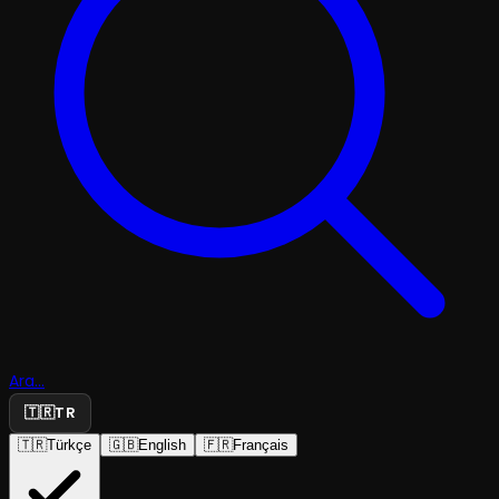
Ara...
🇹🇷
TR
🇹🇷
Türkçe
🇬🇧
English
🇫🇷
Français