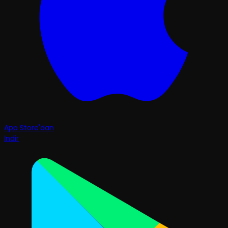
App Store'dan
İndir