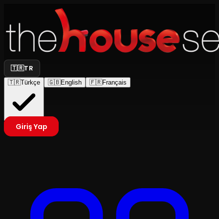
🇹🇷
TR
🇹🇷
Türkçe
🇬🇧
English
🇫🇷
Français
Giriş Yap