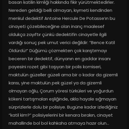
basan katilin kimliği hakkında fikir yürütmektedirler. 
Nereden geldiği belli olmayan, kıymeti kendinden 
menkul dedektif Antoine Hercule De Potasse’ın bu 
cinayeti çözebileceğine olan inanç maalesef 
oldukça zayıftır çünkü dedektifin cinayetle ilgili 
vardığı sonuç pek umut verici değildir: “Bence Katil 
Öldürdü!” Düğümü çözmekten çok karıştırmayı 
beceren bir dedektif, dünyanın en gaddar insanı 
payesini rozet gibi taşıyan bir polis komiseri, 
maktulün güzeller güzeli ama bir o kadar da gizemli 
karısı, yine maktulün pek güzel ya da gizemli 
olmayan oğlu, Çorum yöresi türküleri ve yoğurdun 
kökeni tartışmaları eşliğinde, akla hayale sığmayan 
sürprizlerle dolu bir polisiye. Bugüne kadar izlediğiniz 
“katil kim?” polisiyelerini bir kenara bırakın, cinayet 
mahallinde bol bol kahkaha atmaya hazır olun...