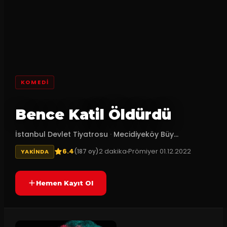
KOMEDI
Bence Katil Öldürdü
İstanbul Devlet Tiyatrosu
·
Mecidiyeköy Büy...
6.4
2
dakika
Prömiyer
01.12.2022
(
187
oy)
YAKINDA
Hemen Kayıt Ol