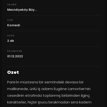
SAHNE
Mecidiyeköy Büy...
TUR
Komedi
SURE
2
dk
PROMIYER
01.12.2022
Ozet
Paris’in müstesna bir semtindeki devasa bir 
malikanede, ünlü iş adamı Eugène Lamortier’nin 
cesedinin etrafında toplanmış birbirinden ilginç 
karakterler, hiçbir ipucu bırakmadan sırra kadem 