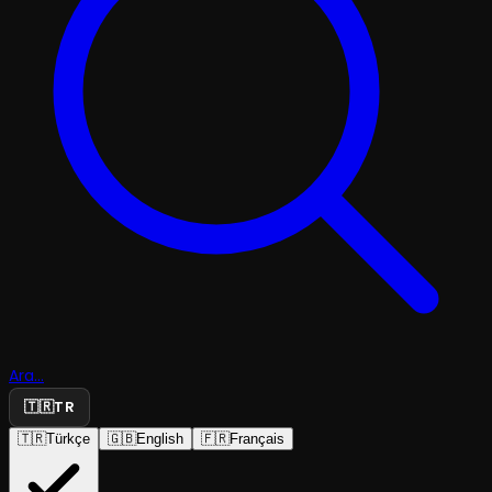
Ara...
🇹🇷
TR
🇹🇷
Türkçe
🇬🇧
English
🇫🇷
Français