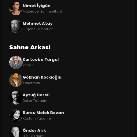
Nimet İyigün
Mübeccel Balımsultanlı
Mehmet Atay
Eugene Lamortier
Sahne Arkasi
Kurtcebe Turgul
Yazar
Gökhan Kocaoğlu
Yönetmen
Aytuğ Dereli
Dekor Tasarım
Burcu Melek Bozan
Kostüm Tasarım
Önder Arık
Işık Tasarımı