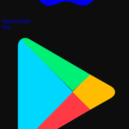
App Store'dan
İndir