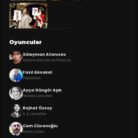
Oyuncular
Süleyman Atanısev
Antoine Hercule de Potasse
Fazıl Aksakal
Sebastian
Ayça Güngör Aşık
Mireille Lamortier
Rojhat Özsoy
A. Ş. Lamortier
Cem Cücenoğlu
Pierre Le Mur