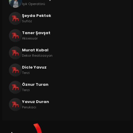
Işık Operatörü
Şeyda Pektok
Suflöz
Taner Şavşat
Aksesuar
Murat Kubal
Dekor Realizasyon
Dicle Yavuz
Terzi
Öznur Turan
Terzi
Yavuz Duran
Perukacı