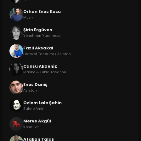
Orhan Enes Kuzu
Müzik
Şirin Ergüven
Yönetmen Yardımcısı
Fazıl Aksakal
Hareket Tasarımı / Asistan
Cansu Akdeniz
Maske & Kukla Tasarımı
Enes Daniş
Asistan
Özlem Lale Şahin
Sahne Amiri
Merve Akgül
Kondüvit
Atakan Talaş