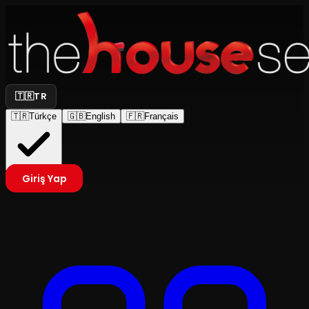
🇹🇷
TR
🇹🇷
Türkçe
🇬🇧
English
🇫🇷
Français
Giriş Yap