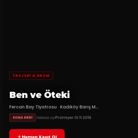
TRAJEDI & DRAM
Ben ve Öteki
Fercan Bay Tiyatrosu
·
Kadıköy Barış M...
Prömiyer
01.11.2019
Yetersiz oy
SONA ERDI
Hemen Kayıt Ol