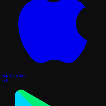
App Store'dan
İndir