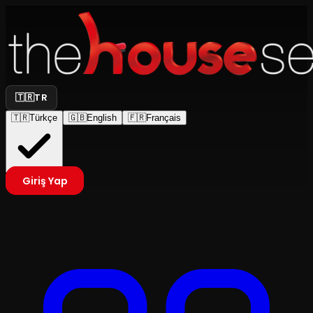
🇹🇷
TR
🇹🇷
Türkçe
🇬🇧
English
🇫🇷
Français
Giriş Yap