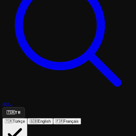
Ara...
🇹🇷
TR
🇹🇷
Türkçe
🇬🇧
English
🇫🇷
Français