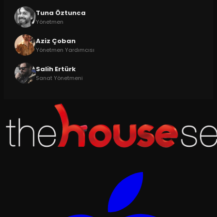
Tuna Öztunca
Yönetmen
Aziz Çoban
Yönetmen Yardımcısı
Salih Ertürk
Sanat Yönetmeni