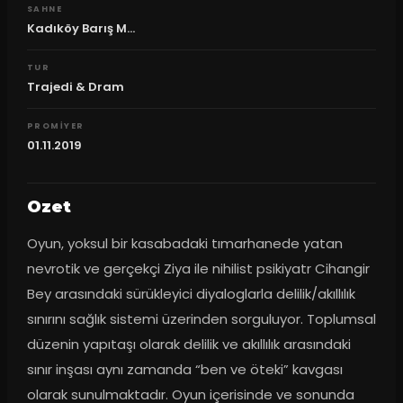
SAHNE
Kadıköy Barış M...
TUR
Trajedi & Dram
PROMIYER
01.11.2019
Ozet
Oyun, yoksul bir kasabadaki tımarhanede yatan 
nevrotik ve gerçekçi Ziya ile nihilist psikiyatr Cihangir 
Bey arasındaki sürükleyici diyaloglarla delilik/akıllılık 
sınırını sağlık sistemi üzerinden sorguluyor. Toplumsal 
düzenin yapıtaşı olarak delilik ve akıllılık arasındaki 
sınır inşası aynı zamanda “ben ve öteki” kavgası 
olarak sunulmaktadır. Oyun içerisinde ve sonunda 