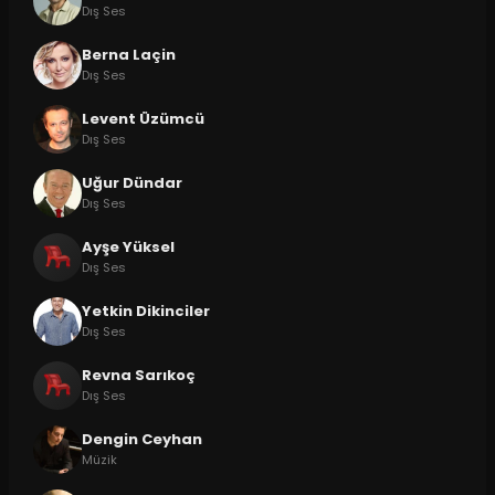
Dış Ses
Berna Laçin
Dış Ses
Levent Üzümcü
Dış Ses
Uğur Dündar
Dış Ses
Ayşe Yüksel
Dış Ses
Yetkin Dikinciler
Dış Ses
Revna Sarıkoç
Dış Ses
Dengin Ceyhan
Müzik