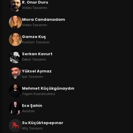
R. Onur Duru
Video Tasarımı
Mısra Candanadam
Video Tasarımı
Gamze Kuş
Kostüm Tasarım
Serkan Kavurt
Dekor Tasarım
Yüksel Aymaz
Işık Tasarımı
Mehmet Küçükgünaydın
Yapım Koordinatörü
Ece Şahin
Asistan
Su Küçüktepepınar
Afiş Tasarım