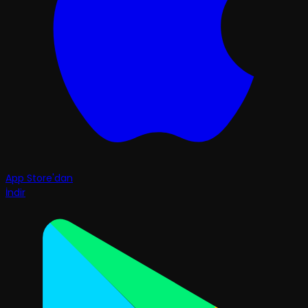
App Store'dan
İndir