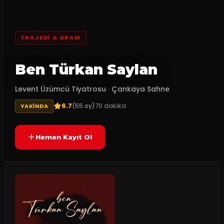
TRAJEDI & DRAM
Ben Türkan Saylan
Levent Üzümcü Tiyatrosu
·
Çankaya Sahne
6.7
70
dakika
(
55
oy)
YAKINDA
Hemen Kayıt Ol