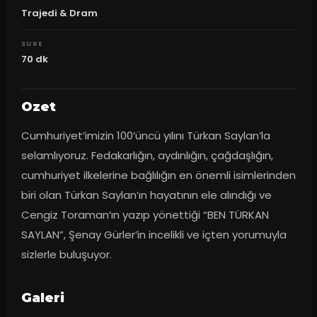
Trajedi & Dram
SURE
70
dk
Ozet
Cumhuriyet’imizin 100’üncü yılını Türkan Saylan’la 
selamlıyoruz. Fedakarlığın, aydınlığın, çağdaşlığın, 
cumhuriyet ilkelerine bağlılığın en önemli isimlerinden 
biri olan Türkan Saylan’ın hayatının ele alındığı ve 
Cengiz Toraman’ın yazıp yönettiği “BEN TÜRKAN 
SAYLAN”, Şenay Gürler’in incelikli ve içten yorumuyla 
sizlerle buluşuyor.
Galeri