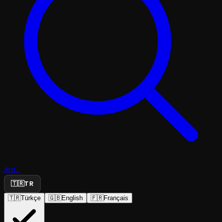
Ara...
🇹🇷
TR
🇹🇷
Türkçe
🇬🇧
English
🇫🇷
Français