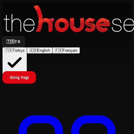
🇹🇷
TR
🇹🇷
Türkçe
🇬🇧
English
🇫🇷
Français
Giriş Yap