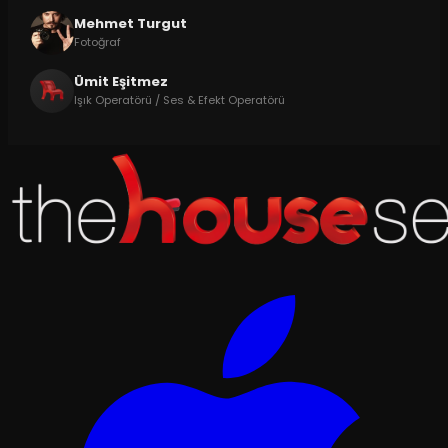
Mehmet Turgut
Fotoğraf
Ümit Eşitmez
Işık Operatörü / Ses & Efekt Operatörü