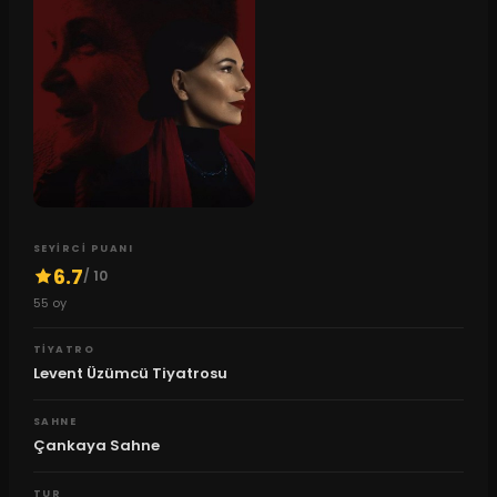
SEYIRCI PUANI
6.7
/ 10
55
oy
TIYATRO
Levent Üzümcü Tiyatrosu
SAHNE
Çankaya Sahne
TUR