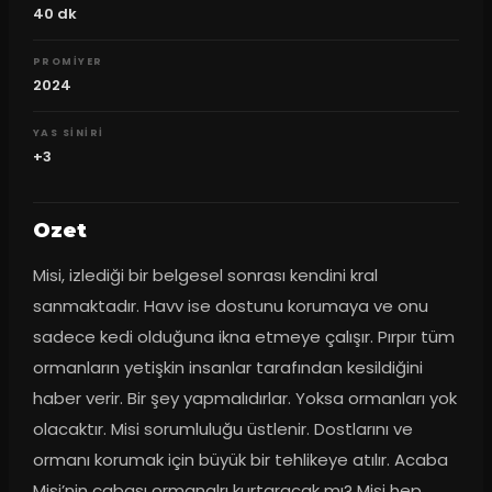
40
dk
PROMIYER
2024
YAS SINIRI
+3
Ozet
Misi, izlediği bir belgesel sonrası kendini kral 
sanmaktadır. Havv ise dostunu korumaya ve onu 
sadece kedi olduğuna ikna etmeye çalışır. Pırpır tüm 
ormanların yetişkin insanlar tarafından kesildiğini 
haber verir. Bir şey yapmalıdırlar. Yoksa ormanları yok 
olacaktır. Misi sorumluluğu üstlenir. Dostlarını ve 
ormanı korumak için büyük bir tehlikeye atılır. Acaba 
Misi’nin çabası ormanalrı kurtaracak mı? Misi hep 