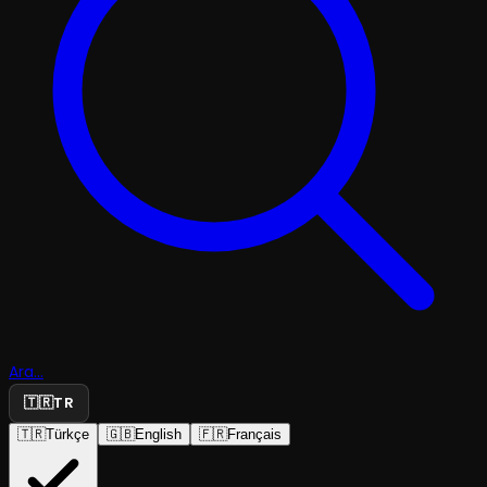
Ara...
🇹🇷
TR
🇹🇷
Türkçe
🇬🇧
English
🇫🇷
Français