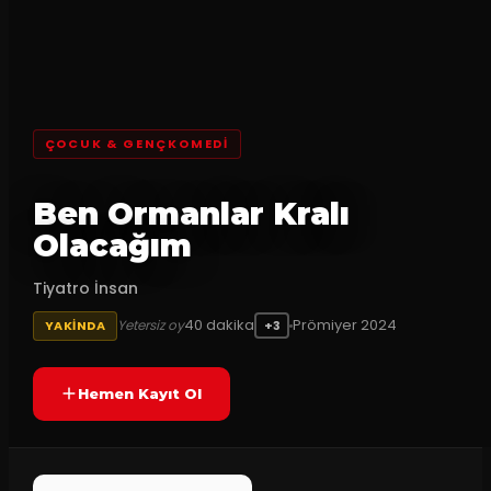
ÇOCUK & GENÇKOMEDI
Ben Ormanlar Kralı
Olacağım
Tiyatro İnsan
40
dakika
Prömiyer
2024
Yetersiz oy
YAKINDA
+3
Hemen Kayıt Ol