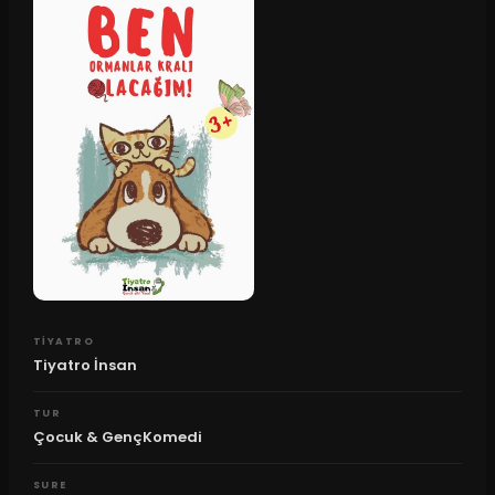
TIYATRO
Tiyatro İnsan
TUR
Çocuk & GençKomedi
SURE