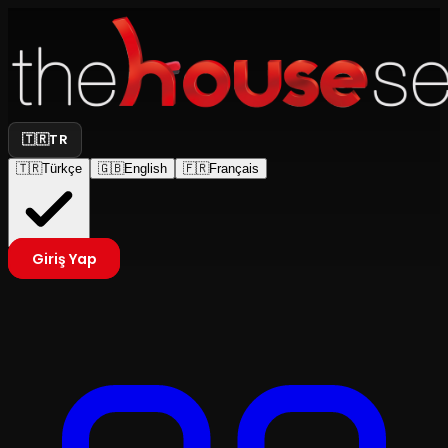
🇹🇷
TR
🇹🇷
Türkçe
🇬🇧
English
🇫🇷
Français
Giriş Yap