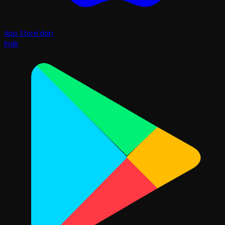
App Store'dan
İndir