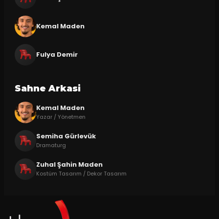
Kemal Maden
Fulya Demir
Sahne Arkasi
Kemal Maden
Yazar / Yönetmen
Semiha Gürlevük
Dramaturg
Zuhal Şahin Maden
Kostüm Tasarım / Dekor Tasarım