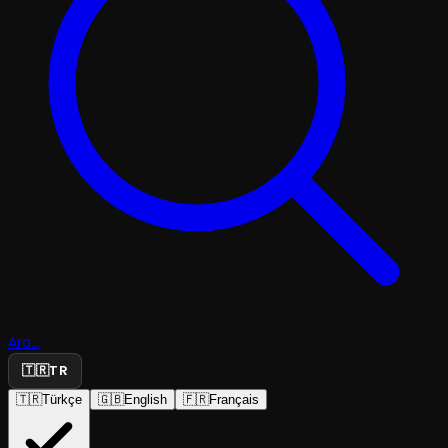
Ara...
🇹🇷
TR
🇹🇷
Türkçe
🇬🇧
English
🇫🇷
Français