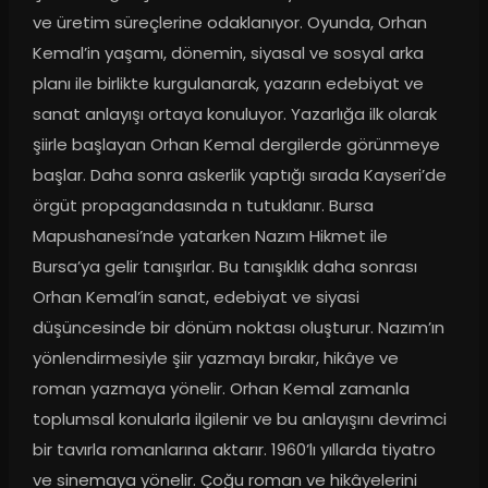
ve üretim süreçlerine odaklanıyor. Oyunda, Orhan 
Kemal’in yaşamı, dönemin, siyasal ve sosyal arka 
planı ile birlikte kurgulanarak, yazarın edebiyat ve 
sanat anlayışı ortaya konuluyor. Yazarlığa ilk olarak 
şiirle başlayan Orhan Kemal dergilerde görünmeye 
başlar. Daha sonra askerlik yaptığı sırada Kayseri’de 
örgüt propagandasında n tutuklanır. Bursa 
Mapushanesi’nde yatarken Nazım Hikmet ile 
Bursa’ya gelir tanışırlar. Bu tanışıklık daha sonrası 
Orhan Kemal’in sanat, edebiyat ve siyasi 
düşüncesinde bir dönüm noktası oluşturur. Nazım’ın 
yönlendirmesiyle şiir yazmayı bırakır, hikâye ve 
roman yazmaya yönelir. Orhan Kemal zamanla 
toplumsal konularla ilgilenir ve bu anlayışını devrimci 
bir tavırla romanlarına aktarır. 1960’lı yıllarda tiyatro 
ve sinemaya yönelir. Çoğu roman ve hikâyelerini 