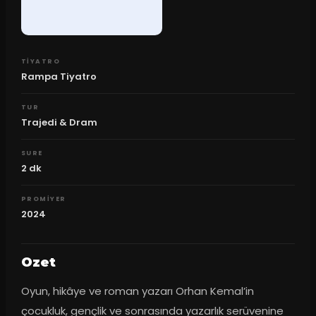
TIYATRO
Rampa Tiyatro
TUR
Trajedi & Dram
SURE
2
dk
PROMIYER
2024
Ozet
Oyun, hikâye ve roman yazarı Orhan Kemal’in 
çocukluk, gençlik ve sonrasında yazarlık serüvenine 