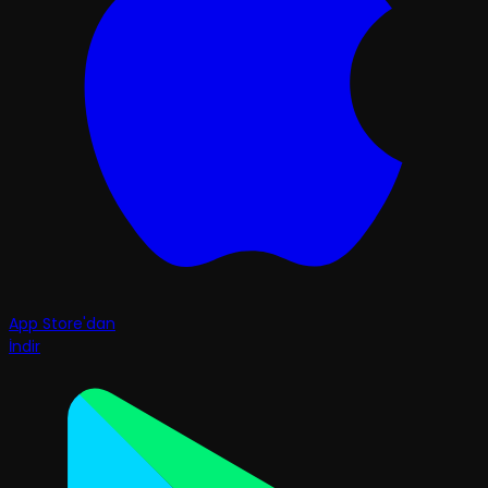
App Store'dan
İndir