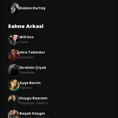
Hakan Kurtaş
Sahne Arkasi
Will Eno
Yazar
Hira Tekindor
Çevirmen
İbrahim Çiçek
Yönetmen
Ayşe Barım
Yapımcı
Duygu Bayram
Uygulayıcı Yapımcı
Başak Saygılı