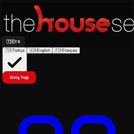
🇹🇷
TR
🇹🇷
Türkçe
🇬🇧
English
🇫🇷
Français
Giriş Yap