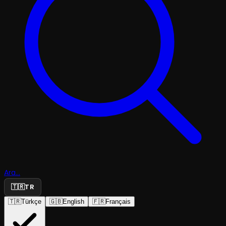
Ara...
🇹🇷
TR
🇹🇷
Türkçe
🇬🇧
English
🇫🇷
Français