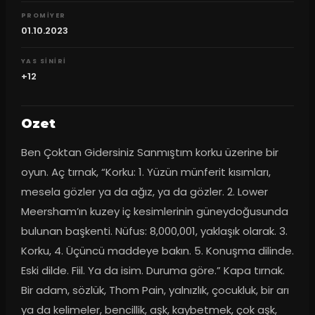
PROMIYER
01.10.2023
YAS SINIRI
+12
Ozet
Ben Çoktan Gidersiniz Sanmıştım korku üzerine bir 
oyun. Aç tırnak, “Korku: 1. Yüzün münferit kısımları, 
mesela gözler ya da ağız, ya da gözler. 2. Lower 
Meersham’ın kuzey iç kesimlerinin güneydoğusunda 
bulunan başkenti. Nüfus: 8,000,001, yaklaşık olarak. 3. 
Korku, 4. Üçüncü maddeye bakın. 5. Konuşma dilinde. 
Eski dilde. Fiil. Ya da isim. Duruma göre.” Kapa tırnak. 
Bir adam, sözlük, Thom Pain, yalnızlık, çocukluk, bir arı 
ya da kelimeler, bencillik, aşk, kaybetmek, çok aşk, 