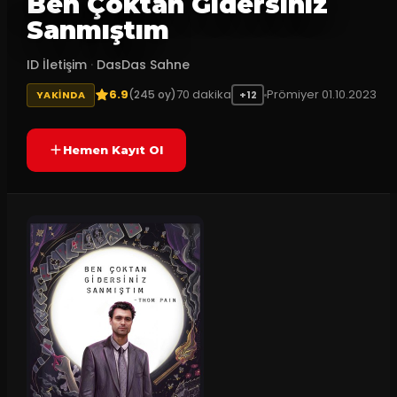
Ben Çoktan Gidersiniz
Sanmıştım
ID İletişim
·
DasDas Sahne
6.9
70
dakika
Prömiyer
01.10.2023
(
245
oy)
YAKINDA
+12
Hemen Kayıt Ol