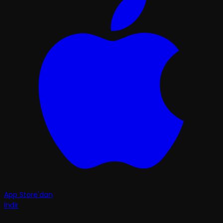
App Store'dan
İndir