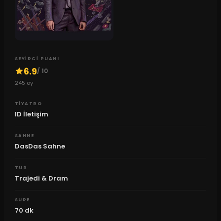
SEYIRCI PUANI
6.9
/ 10
245
oy
TIYATRO
ID İletişim
SAHNE
DasDas Sahne
TUR
Trajedi & Dram
SURE
70
dk