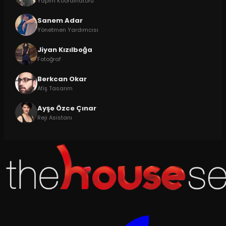
Yapım Koordinatörü
Sanem Adar
Yönetmen Yardımcısı
Jiyan Kızılboğa
Fotoğraf
Berkcan Okar
Afiş Tasarım
Ayşe Özce Çınar
Reji Asistanı