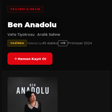
TRAJEDI & DRAM
Ben Anadolu
Vefa Tiyatrosu
·
Aralık Sahne
45
dakika
Prömiyer
2024
Yetersiz oy
YAKINDA
+10
Hemen Kayıt Ol