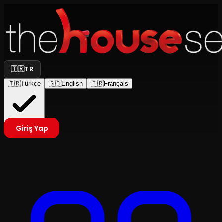
🇹🇷
TR
🇹🇷
Türkçe
🇬🇧
English
🇫🇷
Français
Giriş Yap