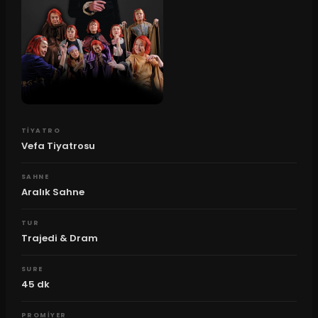
TIYATRO
Vefa Tiyatrosu
SAHNE
Aralık Sahne
TUR
Trajedi & Dram
SURE
45
dk
PROMIYER