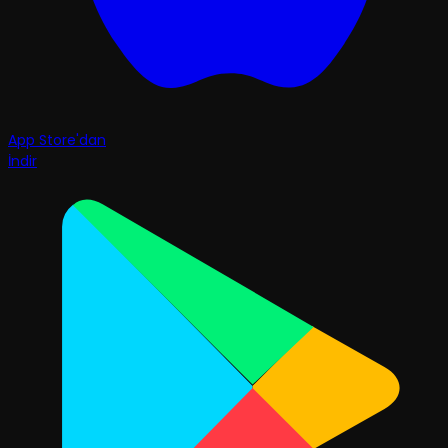
App Store'dan
İndir