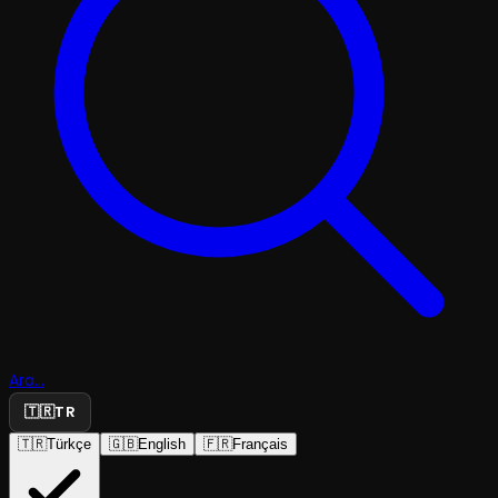
Ara...
🇹🇷
TR
🇹🇷
Türkçe
🇬🇧
English
🇫🇷
Français