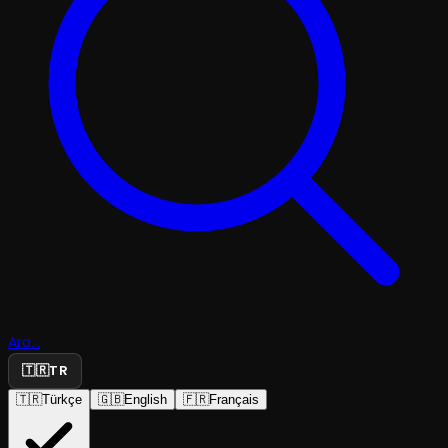
Ara...
🇹🇷
TR
🇹🇷
Türkçe
🇬🇧
English
🇫🇷
Français