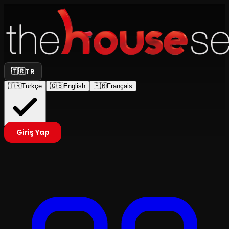
🇹🇷
TR
🇹🇷
Türkçe
🇬🇧
English
🇫🇷
Français
Giriş Yap