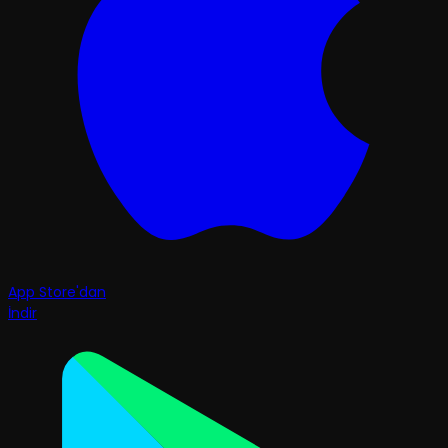
App Store'dan
İndir