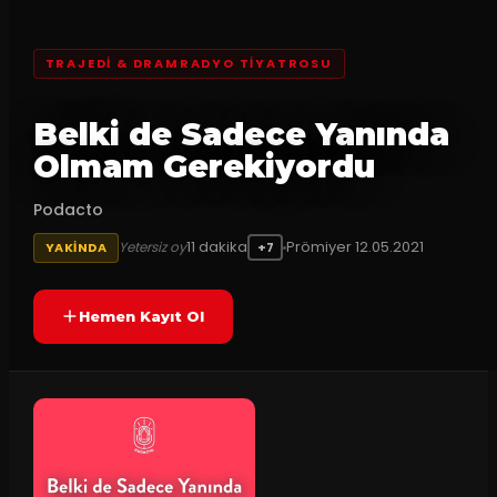
TRAJEDI & DRAMRADYO TIYATROSU
Belki de Sadece Yanında
Olmam Gerekiyordu
Podacto
11
dakika
Prömiyer
12.05.2021
Yetersiz oy
YAKINDA
+7
Hemen Kayıt Ol