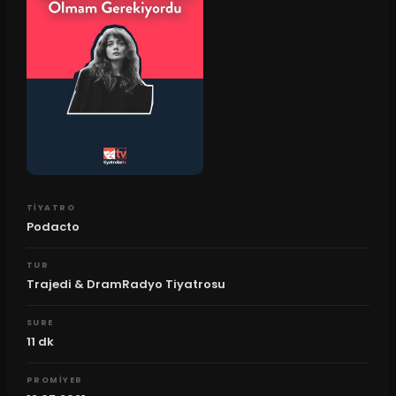
TIYATRO
Podacto
TUR
Trajedi & DramRadyo Tiyatrosu
SURE
11
dk
PROMIYER