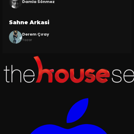
Damla Sönmez
Sahne Arkasi
Derem Çıray
Yazar