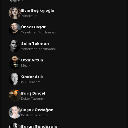
Elvin Beşikçioğlu
Yönetmen
Ünsal Coşar
Yönetmen Yardımcısı
Selin Tekman
Yönetmen Yardımcısı
Utar Artun
Müzik
Önder Arık
Işık Tasarımı
Barış Dinçel
Dekor Tasarım
Başak Özdoğan
Kostüm Tasarım
Baran Gündüzalp