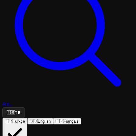
Ara...
🇹🇷
TR
🇹🇷
Türkçe
🇬🇧
English
🇫🇷
Français