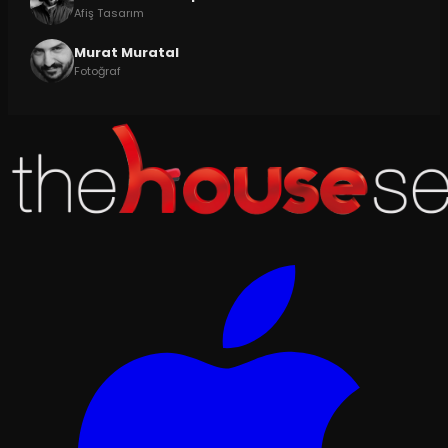
Afiş Tasarım
Murat Muratal
Fotoğraf