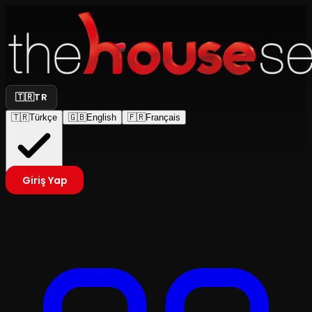
🇹🇷
TR
🇹🇷
Türkçe
🇬🇧
English
🇫🇷
Français
Giriş Yap