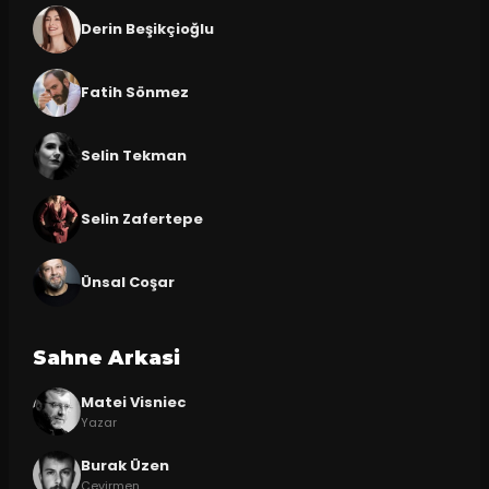
Derin Beşikçioğlu
Fatih Sönmez
Selin Tekman
Selin Zafertepe
Ünsal Coşar
Sahne Arkasi
Matei Visniec
Yazar
Burak Üzen
Çevirmen