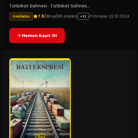
Tatbikat Sahnesi
·
Tatbikat Sahnes...
7.5
85
dakika
Prömiyer
22.10.2024
(
38
oy)
YAKINDA
+12
Hemen Kayıt Ol