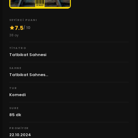
SEYIRCI PUANI
7.5
/ 10
38
oy
TIYATRO
Tatbikat Sahnesi
SAHNE
Tatbikat Sahnes...
TUR
Komedi
SURE
85
dk
PROMIYER
22.10.2024