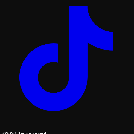
©2026 thehouseseat