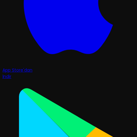
App Store'dan
İndir