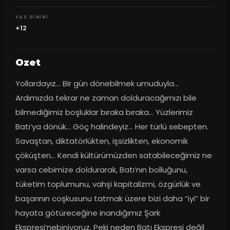
YAS SINIRI
+12
Ozet
Yollardayız… Bir gün dönebilmek umuduyla… 
Ardımızda tekrar ne zaman dolduracağımızı bile 
bilmediğimiz boşluklar bıraka bıraka… Yüzlerimiz 
Batı’ya dönük… Göç halindeyiz… Her türlü sebepten. 
Savaştan, diktatörlükten, işsizlikten, ekonomik 
çöküşten… Kendi kültürümüzden satabileceğimiz ne 
varsa cebimize doldurarak, Batı’nın bolluğunu, 
tüketim toplumunu, vahşi kapitalizmi, özgürlük ve 
başarının coşkusunu tatmak üzere bizi daha “iyi” bir 
hayata götüreceğine inandığımız Şark 
Ekspresi’nebiniyoruz. Peki neden Batı Ekspresi değil 