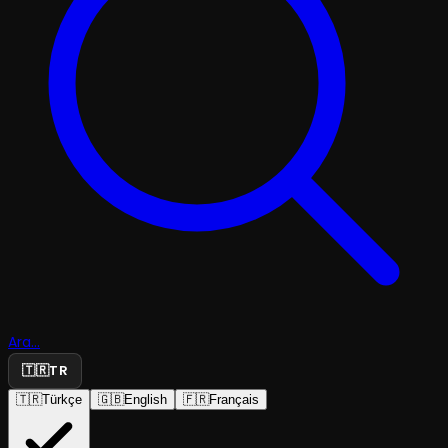
Ara...
🇹🇷
TR
🇹🇷
Türkçe
🇬🇧
English
🇫🇷
Français