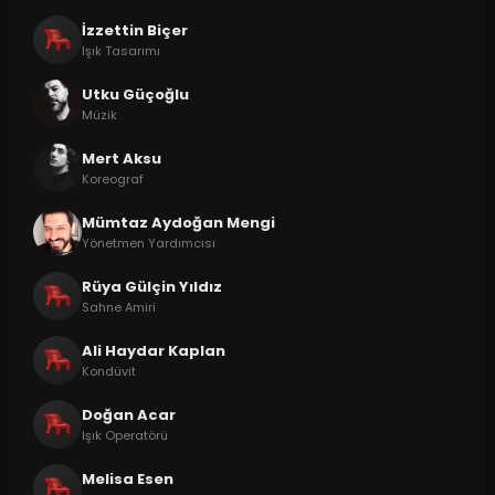
İzzettin Biçer
Işık Tasarımı
Utku Güçoğlu
Müzik
Mert Aksu
Koreograf
Mümtaz Aydoğan Mengi
Yönetmen Yardımcısı
Rüya Gülçin Yıldız
Sahne Amiri
Ali Haydar Kaplan
Kondüvit
Doğan Acar
Işık Operatörü
Melisa Esen