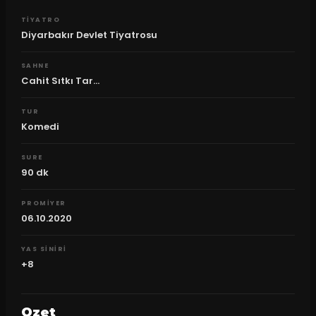
TIYATRO
Diyarbakır Devlet Tiyatrosu
SAHNE
Cahit Sıtkı Tar...
TUR
Komedi
SURE
90
dk
PROMIYER
06.10.2020
YAS SINIRI
+8
Ozet