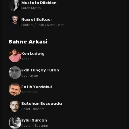
Mustafa Dileklen
Butch Myers
Nusret Baltacı
Postacı / Polis / Kondüktör
Sahne Arkasi
Ken Ludwig
Yazar
Ekin Tunçay Turan
Uyarlayan
Fatih Yurdakul
Yönetmen
Batuhan Bozcaada
Dekor Tasarım
Eylül Gürcan
Kostüm Tasarım