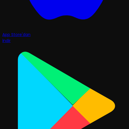
App Store'dan
İndir