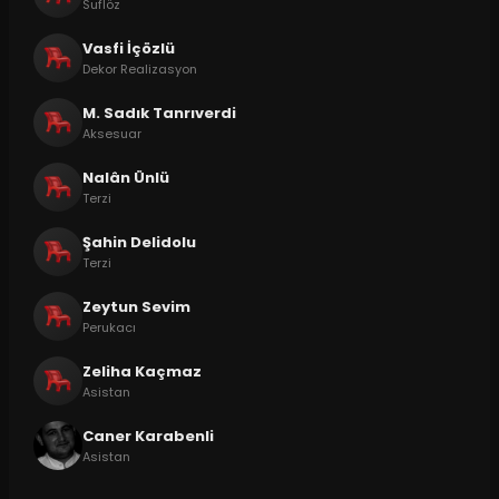
Suflöz
Vasfi İçözlü
Dekor Realizasyon
M. Sadık Tanrıverdi
Aksesuar
Nalân Ünlü
Terzi
Şahin Delidolu
Terzi
Zeytun Sevim
Perukacı
Zeliha Kaçmaz
Asistan
Caner Karabenli
Asistan