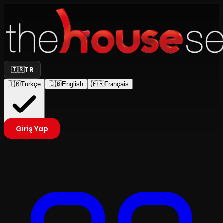
🇹🇷
TR
🇹🇷
Türkçe
🇬🇧
English
🇫🇷
Français
Giriş Yap