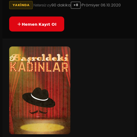
90
dakika
Prömiyer
06.10.2020
Yetersiz oy
YAKINDA
+8
Hemen Kayıt Ol