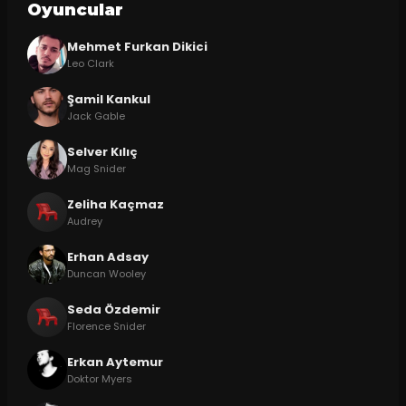
Oyuncular
Mehmet Furkan Dikici
Leo Clark
Şamil Kankul
Jack Gable
Selver Kılıç
Mag Snider
Zeliha Kaçmaz
Audrey
Erhan Adsay
Duncan Wooley
Seda Özdemir
Florence Snider
Erkan Aytemur
Doktor Myers