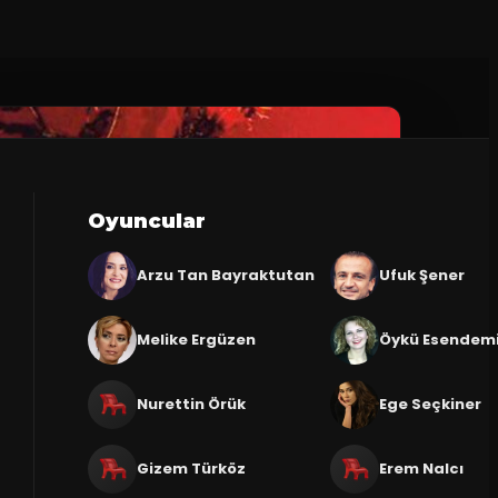
Oyuncular
Arzu Tan Bayraktutan
Ufuk Şener
Melike Ergüzen
Öykü Esendem
Nurettin Örük
Ege Seçkiner
Gizem Türköz
Erem Nalcı