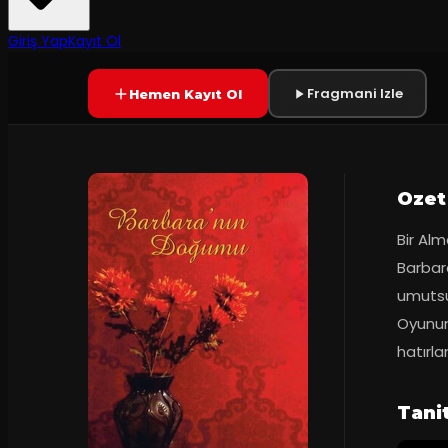
7.2
2
dakika
Prömiyer
16.10.2
(
34
oy)
YAKINDA
+13
Giriş Yap
Kayıt Ol
Fragmani Izle
Hemen Kayıt Ol
Ozet
Bir Alm
Barbara
umutsu
Oyunun 
hatırla
Tani