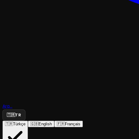
TRAJEDI & DRAM
Barbara'nı
Ara...
Doğumu
🇹🇷
TR
🇹🇷
Türkçe
🇬🇧
English
🇫🇷
Français
Bursa Devlet Tiyatrosu
·
Ordu Kültür San...