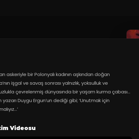
018
an askeriyle bir Polonyalı kadının aşkından doğan 
’nın işgal ve savaş sonrası yalnızlık, yoksulluk ve 
zlukla çevrelenmiş dünyasında bir yaşam kurma çabası… 
yazarı Duygu Ergun’un dediği gibi; ‘Unutmak için 
malıyız…’
tim Videosu