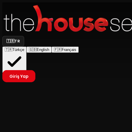
🇹🇷
TR
🇹🇷
Türkçe
🇬🇧
English
🇫🇷
Français
Giriş Yap