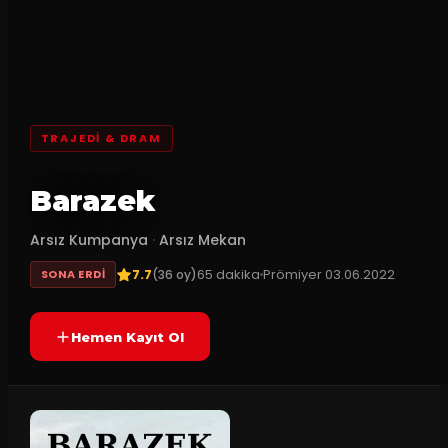
TRAJEDI & DRAM
Barazek
Arsız Kumpanya
·
Arsız Mekan
7.7
65
dakika
Prömiyer
03.06.2022
(
36
oy)
SONA ERDI
Hemen Kayıt Ol