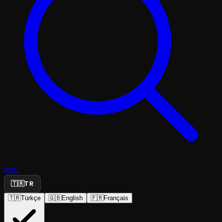
Ara...
🇹🇷
TR
🇹🇷
Türkçe
🇬🇧
English
🇫🇷
Français