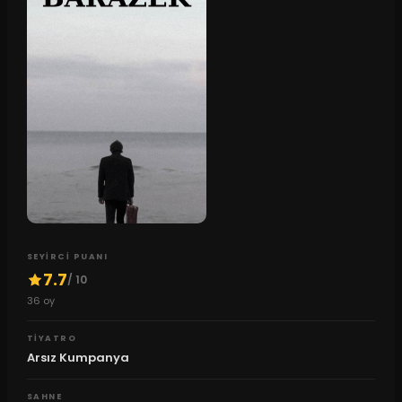
SEYIRCI PUANI
7.7
/ 10
36
oy
TIYATRO
Arsız Kumpanya
SAHNE