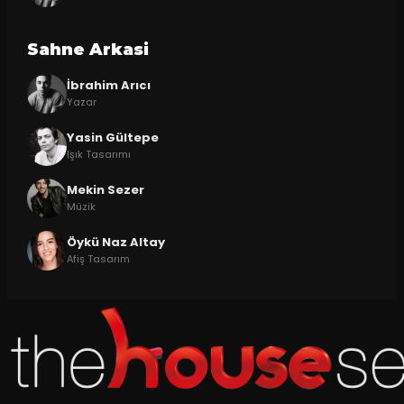
Sahne Arkasi
İbrahim Arıcı
Yazar
Yasin Gültepe
Işık Tasarımı
Mekin Sezer
Müzik
Öykü Naz Altay
Afiş Tasarım