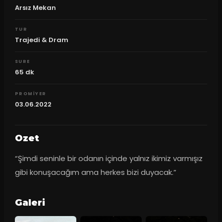
Arsız Mekan
TUR
Trajedi & Dram
SURE
65
dk
PROMIYER
03.06.2022
Ozet
“Şimdi seninle bir odanın içinde yalnız ikimiz varmışız 
gibi konuşacağım ama herkes bizi duyacak.”
Galeri