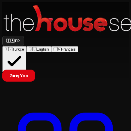
🇹🇷
TR
🇹🇷
Türkçe
🇬🇧
English
🇫🇷
Français
Giriş Yap