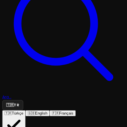
Ara...
🇹🇷
TR
🇹🇷
Türkçe
🇬🇧
English
🇫🇷
Français