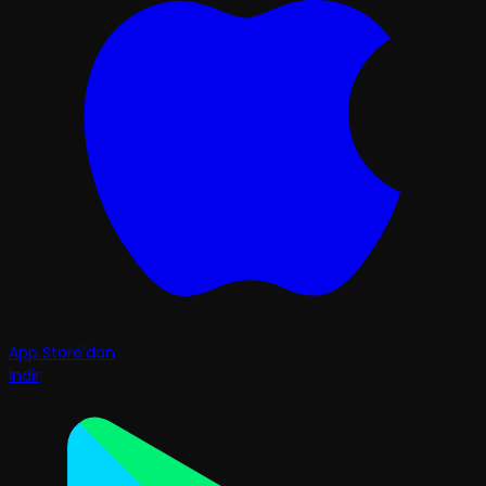
App Store'dan
İndir