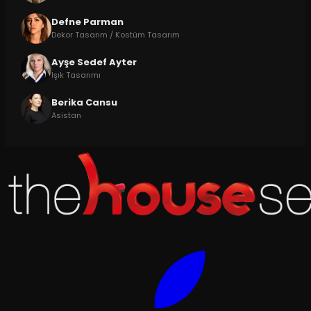
Defne Parman
Dekor Tasarım / Kostüm Tasarım
Ayşe Sedef Ayter
Işık Tasarımı
Berika Cansu
Asistan