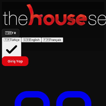
🇹🇷
TR
🇹🇷
Türkçe
🇬🇧
English
🇫🇷
Français
Giriş Yap