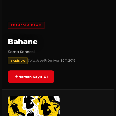
TRAJEDI & DRAM
Bahane
Koma Sahnesi
Prömiyer
30.11.2019
Yetersiz oy
YAKINDA
Hemen Kayıt Ol