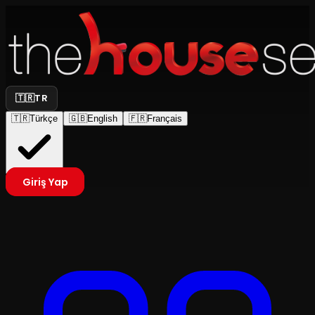
🇹🇷
TR
🇹🇷
Türkçe
🇬🇧
English
🇫🇷
Français
Giriş Yap