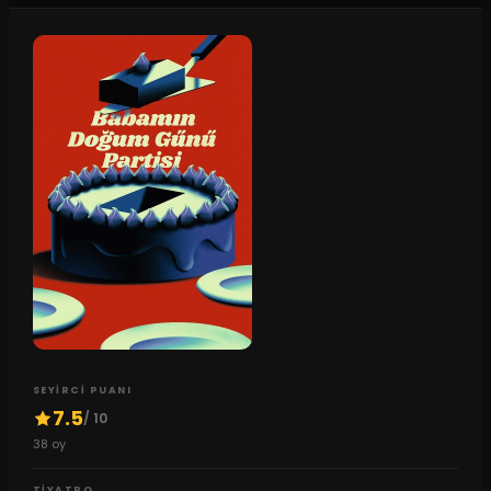
SEYIRCI PUANI
7.5
/ 10
38
oy
TIYATRO