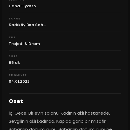
Haha Tiyatro
SAHNE
Kadıköy Boa Sah...
TUR
Trajedi & Dram
SURE
95
dk
PROMIYER
04.01.2022
Ozet
İç. Gece. Bir evin salonu. Kadının aklı hastanede. 
Sevgilinin aklı kadında. Kapıda garip bir misafir. 
Babamın doğum günü. Babamın doğum gününe 