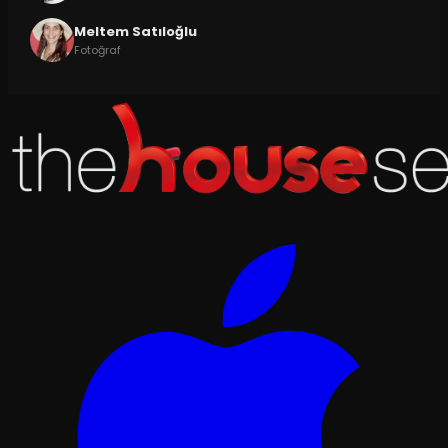
Meltem Satıloğlu
Fotoğraf