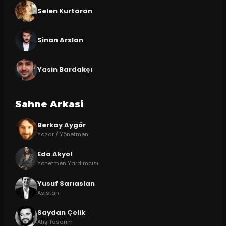
Selen Kurtaran
Sinan Arslan
Yasin Bardakçı
Sahne Arkasi
Berkay Aygör
Yazar / Yönetmen
Eda Akyol
Yönetmen Yardımcısı
Yusuf Sarıaslan
Asistan
Saydan Çelik
Afiş Tasarım