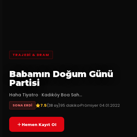
TRAJEDI & DRAM
Babamın Doğum Günü
Partisi
Haha Tiyatro
·
Kadıköy Boa Sah...
7.5
95
dakika
Prömiyer
04.01.2022
(
38
oy)
SONA ERDI
Hemen Kayıt Ol