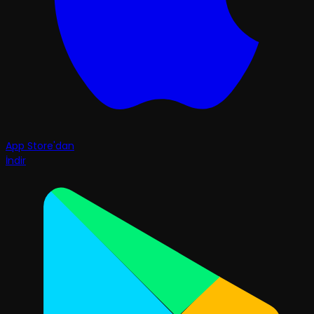
App Store'dan
İndir