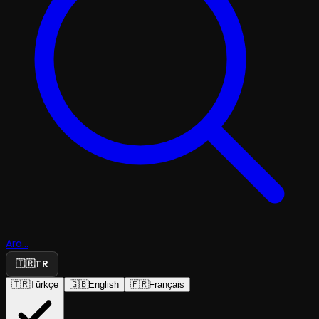
Ara...
🇹🇷
TR
🇹🇷
Türkçe
🇬🇧
English
🇫🇷
Français