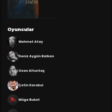
Oyuncular
Mehmet Atay
Deniz Aygün Balkan
Ozan Altuntaş
Çetin Karakul
Müge Buket