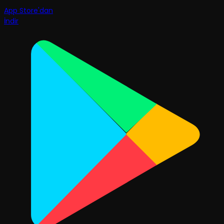
App Store'dan
İndir