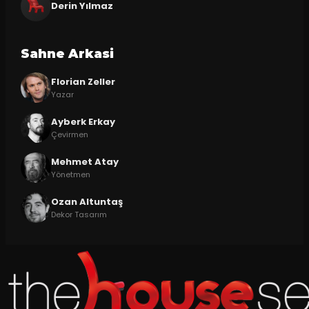
Derin Yılmaz
Sahne Arkasi
Florian Zeller
Yazar
Ayberk Erkay
Çevirmen
Mehmet Atay
Yönetmen
Ozan Altuntaş
Dekor Tasarım