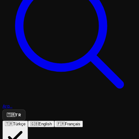
Ara...
🇹🇷
TR
🇹🇷
Türkçe
🇬🇧
English
🇫🇷
Français