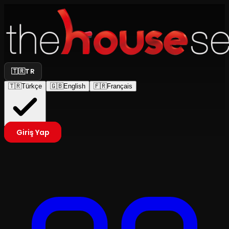
🇹🇷
TR
🇹🇷
Türkçe
🇬🇧
English
🇫🇷
Français
Giriş Yap