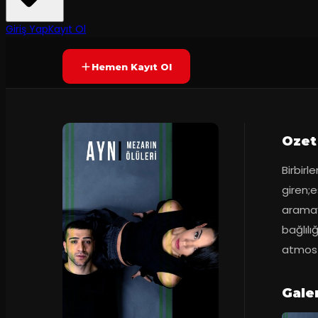
6.8
Prömiyer
26.12.2019
(
26
oy)
SONA ERDI
Giriş Yap
Kayıt Ol
Hemen Kayıt Ol
Ozet
Birbir
giren;e
aramaya
bağlılığ
atmosf
Galer