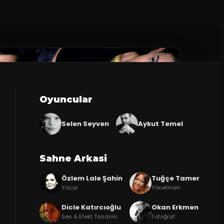
Oyuncular
Selen Seyven
Aykut Temel
Sahne Arkasi
Özlem Lale Şahin
Tuğçe Tamer
Yazar
Yönetmen
Dicle Katırcıoğlu
Okan Erkmen
Ses & Efekt Tasarım
Fotoğraf