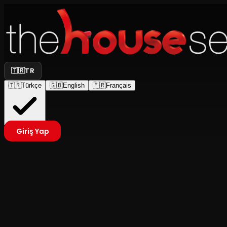
🇹🇷
TR
🇹🇷
Türkçe
🇬🇧
English
🇫🇷
Français
Giriş Yap