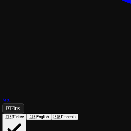
TRAJEDI & DRAM
Aynı Meza
Ara...
Ölüleri
🇹🇷
TR
🇹🇷
Türkçe
🇬🇧
English
🇫🇷
Français
Asmalı Sahne
·
Asmalı Sahne