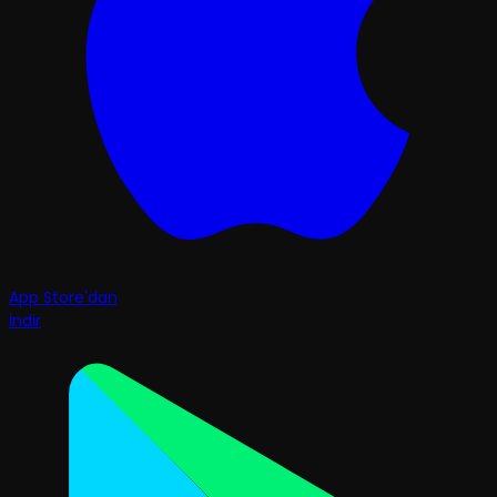
App Store'dan
İndir