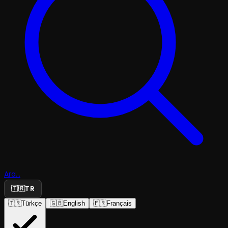
Ara...
🇹🇷
TR
🇹🇷
Türkçe
🇬🇧
English
🇫🇷
Français