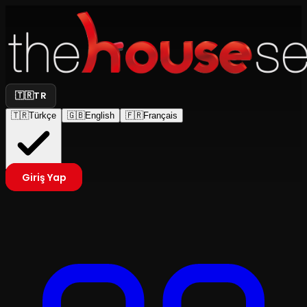
🇹🇷
TR
🇹🇷
Türkçe
🇬🇧
English
🇫🇷
Français
Giriş Yap