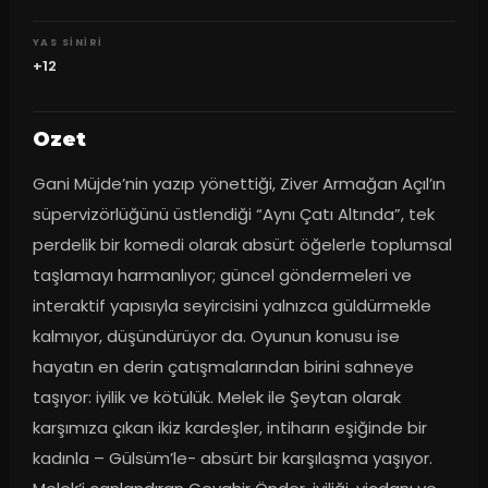
YAS SINIRI
+12
Ozet
Gani Müjde’nin yazıp yönettiği, Ziver Armağan Açıl’ın 
süpervizörlüğünü üstlendiği “Aynı Çatı Altında”, tek 
perdelik bir komedi olarak absürt öğelerle toplumsal 
taşlamayı harmanlıyor; güncel göndermeleri ve 
interaktif yapısıyla seyircisini yalnızca güldürmekle 
kalmıyor, düşündürüyor da. Oyunun konusu ise 
hayatın en derin çatışmalarından birini sahneye 
taşıyor: iyilik ve kötülük. Melek ile Şeytan olarak 
karşımıza çıkan ikiz kardeşler, intiharın eşiğinde bir 
kadınla – Gülsüm’le- absürt bir karşılaşma yaşıyor. 