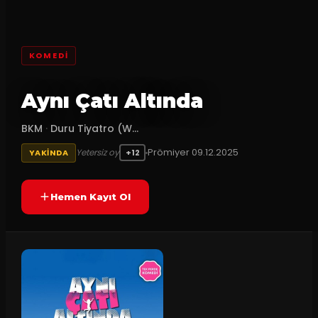
KOMEDI
Aynı Çatı Altında
BKM
·
Duru Tiyatro (W...
Prömiyer
09.12.2025
Yetersiz oy
YAKINDA
+12
Hemen Kayıt Ol