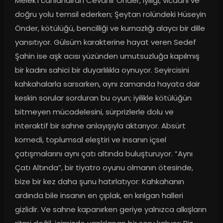
Melek’i canlandıran Cevahir Önder, iyiliği, vicdanı ve 
doğru yolu temsil ederken; Şeytan rolündeki Hüseyin 
Önder, kötülüğü, bencilliği ve kurnazlığı alaycı bir dille 
yansıtıyor. Gülsüm karakterine hayat veren Sedef 
Şahin ise aşk acısı yüzünden umutsuzluğa kapılmış 
bir kadını sahici bir duyarlılıkla oynuyor. Seyircisini 
kahkahalarla sarsarken, aynı zamanda hayata dair 
keskin sorular sorduran bu oyun; iyilikle kötülüğün 
bitmeyen mücadelesini, sürprizlerle dolu ve 
interaktif bir sahne anlayışıyla aktarıyor. Absürt 
komedi, toplumsal eleştiri ve insanın içsel 
çatışmalarını aynı çatı altında buluşturuyor. “Aynı 
Çatı Altında”, bir tiyatro oyunu olmanın ötesinde, 
bize bir kez daha şunu hatırlatıyor: Kahkahanın 
ardında bile insanın en çıplak, en kırılgan halleri 
gizlidir. Ve sahne kapanırken geriye yalnızca alkışların 