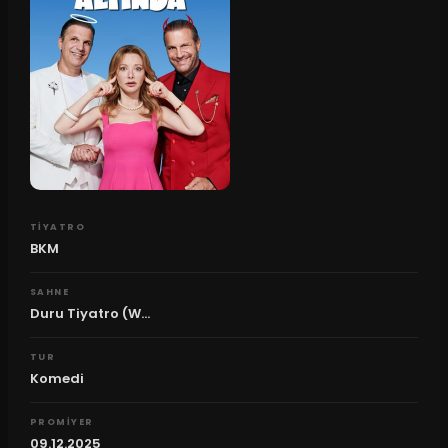
TIYATRO
BKM
SAHNE
Duru Tiyatro (W...
TUR
Komedi
PROMIYER
09.12.2025