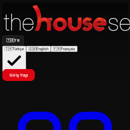
🇹🇷
TR
🇹🇷
Türkçe
🇬🇧
English
🇫🇷
Français
Giriş Yap