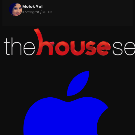
Melek Yel
Koreograf / Müzik