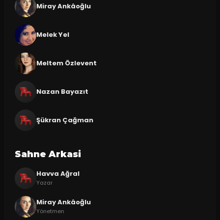
Miray Ankâoğlu
Melek Yel
Meltem Özlevent
Nazan Bayazıt
Şükran Çağman
Sahne Arkasi
Havva Ağral
Yazar
Miray Ankâoğlu
Yönetmen