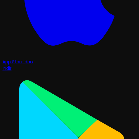
App Store'dan
İndir