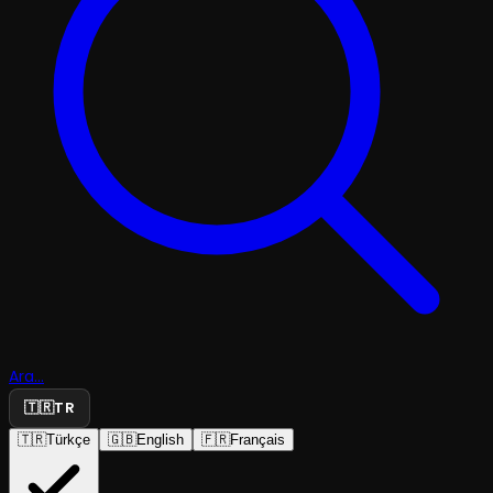
Ara...
🇹🇷
TR
🇹🇷
Türkçe
🇬🇧
English
🇫🇷
Français