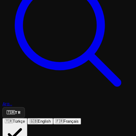
Ara...
🇹🇷
TR
🇹🇷
Türkçe
🇬🇧
English
🇫🇷
Français