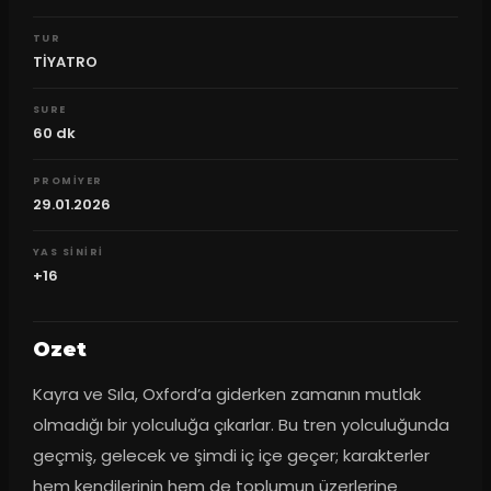
TUR
TİYATRO
SURE
60
dk
PROMIYER
29.01.2026
YAS SINIRI
+16
Ozet
Kayra ve Sıla, Oxford’a giderken zamanın mutlak 
olmadığı bir yolculuğa çıkarlar. Bu tren yolculuğunda 
geçmiş, gelecek ve şimdi iç içe geçer; karakterler 
hem kendilerinin hem de toplumun üzerlerine 