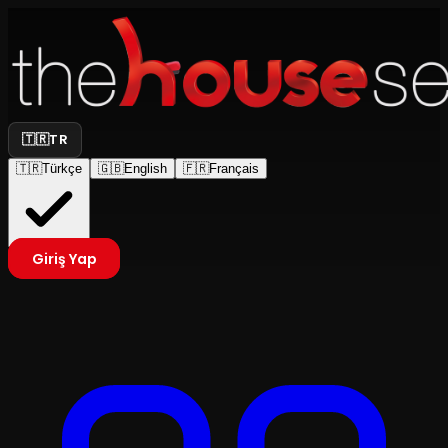
🇹🇷
TR
🇹🇷
Türkçe
🇬🇧
English
🇫🇷
Français
Giriş Yap