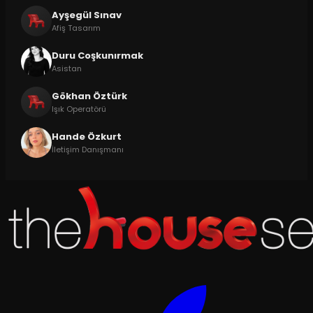
Ayşegül Sınav
Afiş Tasarım
Duru Coşkunırmak
Asistan
Gökhan Öztürk
Işık Operatörü
Hande Özkurt
İletişim Danışmanı