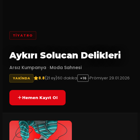
TİYATRO
Aykırı Solucan Delikleri
Arsız Kumpanya
·
Moda Sahnesi
8.8
60
dakika
Prömiyer
29.01.2026
(
21
oy)
YAKINDA
+16
Hemen Kayıt Ol