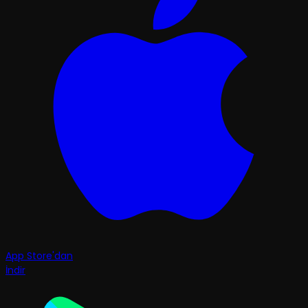
App Store'dan
İndir