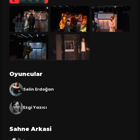
Oyuncular
Selin Erdoğan
Ezgi Yazıcı
Sahne Arkasi