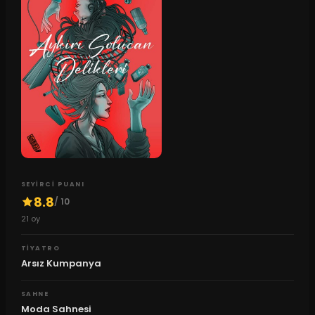
SEYIRCI PUANI
8.8
/ 10
21
oy
TIYATRO
Arsız Kumpanya
SAHNE
Moda Sahnesi