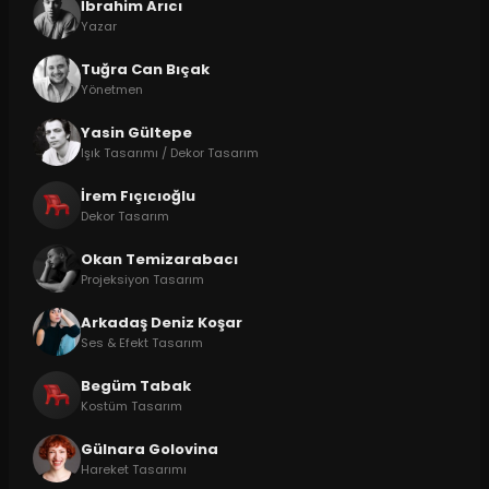
İbrahim Arıcı
Yazar
Tuğra Can Bıçak
Yönetmen
Yasin Gültepe
Işık Tasarımı / Dekor Tasarım
İrem Fıçıcıoğlu
Dekor Tasarım
Okan Temizarabacı
Projeksiyon Tasarım
Arkadaş Deniz Koşar
Ses & Efekt Tasarım
Begüm Tabak
Kostüm Tasarım
Gülnara Golovina
Hareket Tasarımı