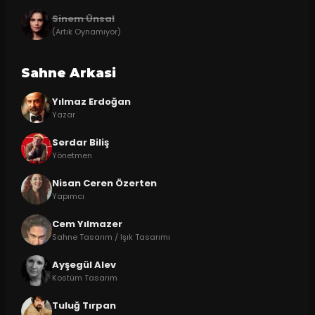
Sinem Ünsal
(Artık Oynamıyor)
Sahne Arkasi
Yılmaz Erdoğan
Yazar
Serdar Biliş
Yönetmen
Nisan Ceren Özerten
Yapımcı
Cem Yılmazer
Sahne Tasarım / Işık Tasarımı
Ayşegül Alev
Kostüm Tasarım
Tuluğ Tırpan