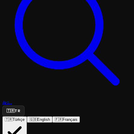
Ara...
🇹🇷
TR
🇹🇷
Türkçe
🇬🇧
English
🇫🇷
Français