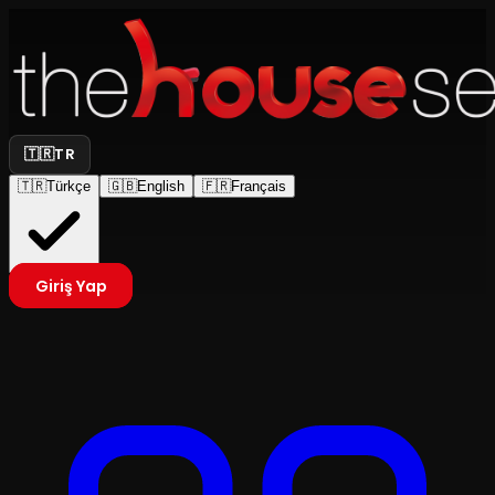
🇹🇷
TR
🇹🇷
Türkçe
🇬🇧
English
🇫🇷
Français
Giriş Yap