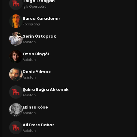
Tolga Erdoğan
Işık Operatörü
Burcu Karademir
Fotoğrafçı
Serin Öztoprak
Asistan
Ozan Bingöl
Asistan
Deniz Yılmaz
Asistan
Şükrü Buğra Akkemik
Asistan
Ekinsu Köse
Asistan
Ali Emre Bakar
Asistan