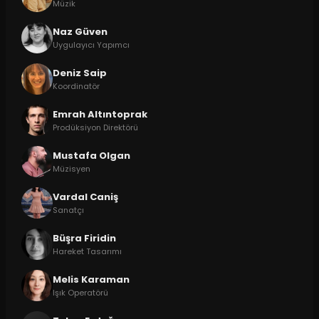
Müzik
Naz Güven
Uygulayıcı Yapımcı
Deniz Saip
Koordinatör
Emrah Altıntoprak
Prodüksiyon Direktörü
Mustafa Olgan
Müzisyen
Vardal Caniş
Sanatçı
Büşra Firidin
Hareket Tasarımı
Melis Karaman
Işık Operatörü