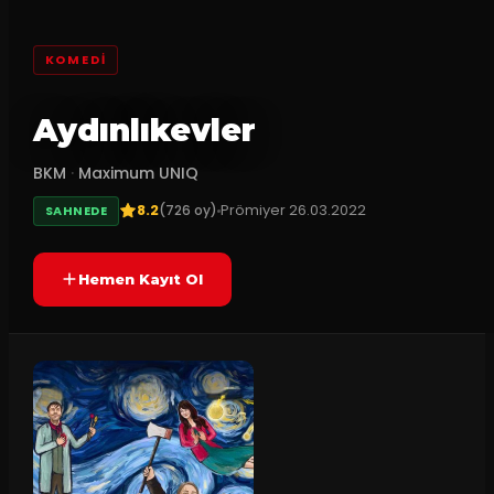
KOMEDI
Aydınlıkevler
BKM
·
Maximum UNIQ
8.2
Prömiyer
26.03.2022
(
726
oy)
SAHNEDE
Hemen Kayıt Ol