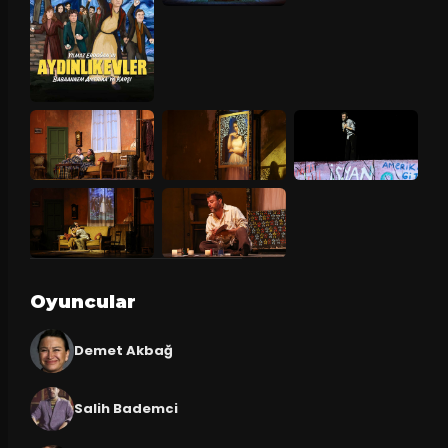
Oyuncular
Demet Akbağ
Salih Bademci