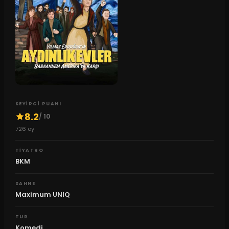
SEYIRCI PUANI
8.2
/ 10
726
oy
TIYATRO
BKM
SAHNE
Maximum UNIQ
TUR
Komedi