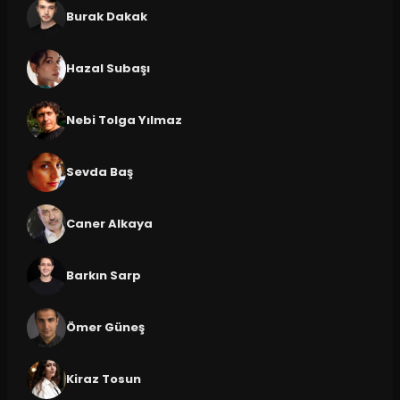
Burak Dakak
Hazal Subaşı
Nebi Tolga Yılmaz
Sevda Baş
Caner Alkaya
Barkın Sarp
Ömer Güneş
Kiraz Tosun