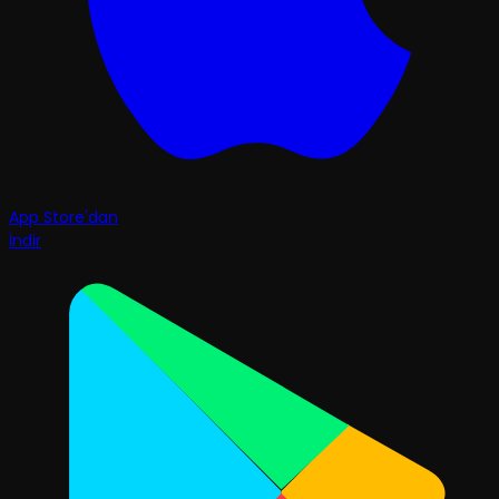
App Store'dan
İndir