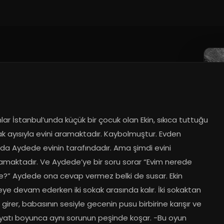
ar İstanbul’unda küçük bir çocuk olan Ekin, sıkıca tuttuğu 
k ayısıyla evini aramaktadır. Kaybolmuştur. Evden 
nda Aydede evinin tarafındadır. Ama şimdi evini 
maktadır. Ve Aydede’ye bir soru sorar “Evim nerede 
?” Aydede ona cevap vermez belki de susar. Ekin 
e devam ederken iki sokak arasında kalır. İki sokaktan 
e girer, babasının sesiyle gecenin pusu birbirine karışır ve 
ayatı boyunca aynı sorunun peşinde koşar. -Bu oyun 