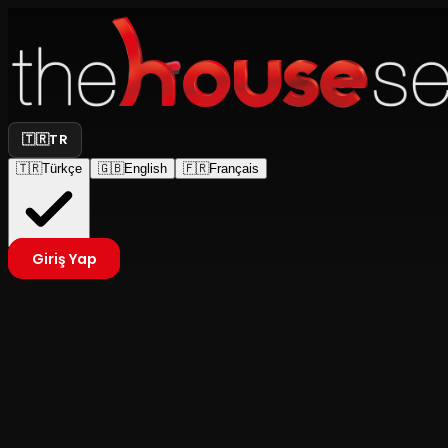
🇹🇷
TR
🇹🇷
Türkçe
🇬🇧
English
🇫🇷
Français
Giriş Yap