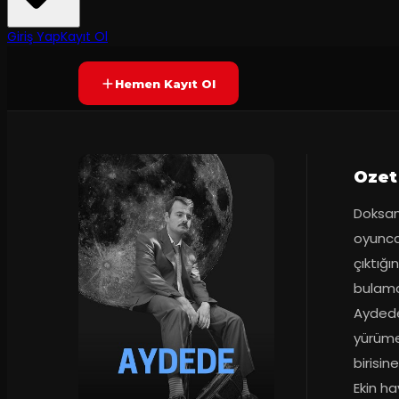
50
dakika
Prömiyer
30.12.2025
Yetersiz oy
YAKINDA
Giriş Yap
Kayıt Ol
Hemen Kayıt Ol
Ozet
Doksanl
oyunca
çıktığı
bulama
Aydede
yürümey
birisin
Ekin h