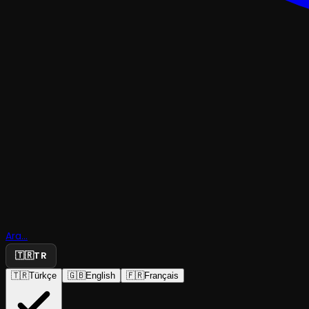
Ara...
Aydede
🇹🇷
TR
🇹🇷
Türkçe
🇬🇧
English
🇫🇷
Français
Fıçı Kumpanya
·
İBB Habitat Sah...