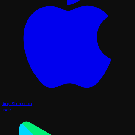
App Store'dan
İndir