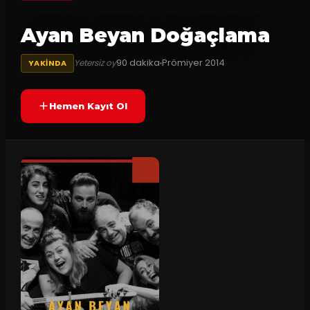
Ayan Beyan Doğaçlama
90
dakika
Prömiyer
2014
Yetersiz oy
YAKINDA
Hemen Kayıt Ol