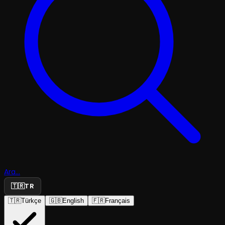
Ara...
🇹🇷
TR
🇹🇷
Türkçe
🇬🇧
English
🇫🇷
Français