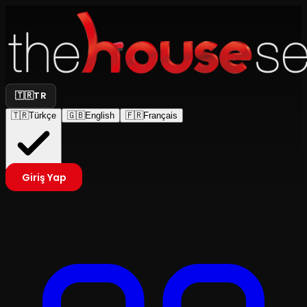
🇹🇷
TR
🇹🇷
Türkçe
🇬🇧
English
🇫🇷
Français
Giriş Yap