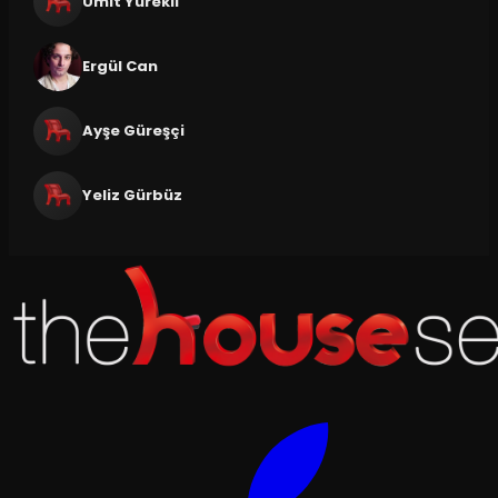
Ümit Yürekli
Ergül Can
Ayşe Güreşçi
Yeliz Gürbüz