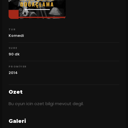
TUR
Komedi
SURE
90
dk
PROMIYER
2014
Ozet
Bu oyun icin ozet bilgi mevcut degil.
Galeri