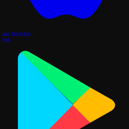
App Store'dan
İndir