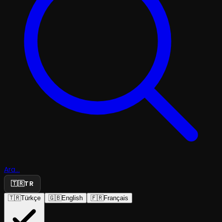
Ara...
🇹🇷
TR
🇹🇷
Türkçe
🇬🇧
English
🇫🇷
Français