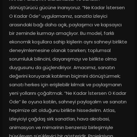
dönüştürücü gücüne inanıyoruz. “Ne Kadar İstersen 
O Kadar Öde” uygulamamız, sanatla izleyici 
arasındaki bağı daha açık, paylaşımcı ve kapsayıcı 
bir zeminde kurmayı amaçlıyor. Bu model, farklı 
ekonomik koşullara sahip kişilerin aynı sahneyi birlikte 
deneyimlemesine olanak tanırken; toplumsal 
sorumluluk bilincini, dayanışmayı ve birlikte olma 
duygusunu da güçlendiriyor. Amacımız, sanatın 
değerini koruyarak katılımın biçimini dönüştürmek; 
sanatı herkes için erişilebilir kılmak ve paylaşmanın 
yeni yollarını çoğaltmak. “Ne Kadar İstersen O Kadar 
Öde” ile oyuna katılın, sahneyi paylaşalım ve sanatın 
hepimize ait olduğunu birlikte hissedelim. Atlas, 
izleyiciyi çağdaş sirk sanatları, hava akrobasi, 
animasyon ve mimarinin benzersiz birleşimiyle 
büyüleyen sürükleyici bir gösteridir. Projeksiyon 