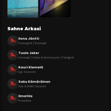
Sahne Arkasi
Ilona Jäntti
Koreograf / Konsept
Tuula Jeker
Konsept / Video & Animasyon / Fotoğraf
Kauri Klemelä
Işık Tasarımı
Saku Kämäräinen
Ses & Efekt Tasarım
Ilmatila
Prodüktör