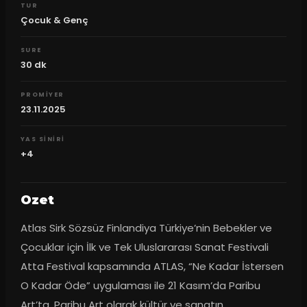
TUR
Çocuk & Genç
SURE
30
dk
PROMIYER
23.11.2025
YAS SINIRI
+4
Ozet
Atlas Sirk Sözsüz Finlandiya Türkiye’nin Bebekler ve 
Çocuklar için İlk ve Tek Uluslararası Sanat Festivali 
Atta Festival kapsamında ATLAS, “Ne Kadar İstersen 
O Kadar Öde” uygulaması ile 21 Kasım’da Paribu 
Art’ta. Paribu Art olarak kültür ve sanatın 