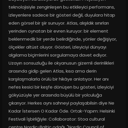
teknolojisiyle zenginleşen bu etkileyici performans, 
izleyenlere sadece bir gösteri değil, duyulara hitap 
eden görsel bir şiir sunuyor. Atlas, alışıldık sınırları 
yerinden oynatan bir evren kuruyor: bir element 
beklenmedik bir yerde belirdiğinde, yönler değişiyor, 
ölçekler altüst oluyor. Gösteri, izleyiciyi dünyayı 
algılama biçimlerini sorgulamaya davet ediyor. 
Uzayın sonsuzluğu ile okyanusun gizemli derinlikleri 
arasında gidip gelen Atlas, kısa ama derin 
karşılaşmalarla örülü bir hikâye anlatıyor. Her anı 
nefes kesici bir keşfe dönüşen bu gösteri, izleyiciyi 
gökyüzüyle yer arasında büyülü bir yolculuğa 
çıkarıyor. Herkes aynı sahneyi paylaşabilsin diye Ne 
Kadar İstersen O Kadar Öde. Ortak-Yapım: Helsinki 
Festivali İşbirliğiyle: Collaborator: Stoa cultural 
centre Nordic-Baltic odağı, "Nordic Council of 