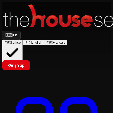
🇹🇷
TR
🇹🇷
Türkçe
🇬🇧
English
🇫🇷
Français
Giriş Yap