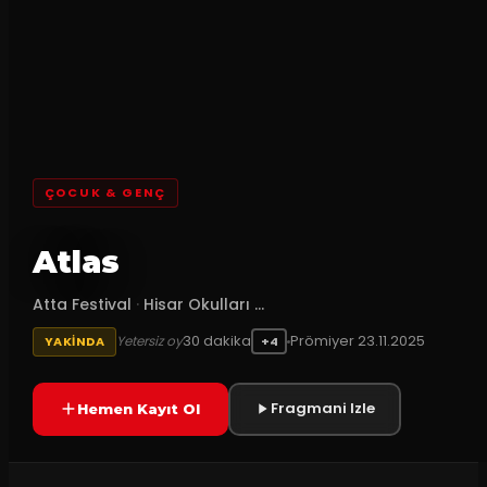
ÇOCUK & GENÇ
Atlas
Atta Festival
·
Hisar Okulları ...
30
dakika
Prömiyer
23.11.2025
Yetersiz oy
YAKINDA
+4
Fragmani Izle
Hemen Kayıt Ol